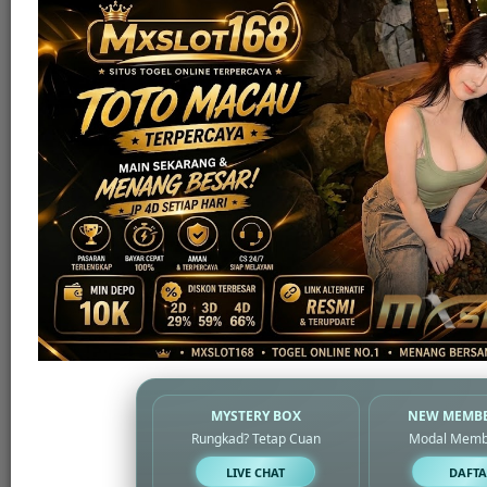
MYSTERY BOX
NEW MEMBE
Rungkad? Tetap Cuan
Modal Memb
Live Casino
LIVE CHAT
DAFTA