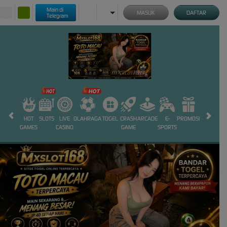
Main di
MASUK
DAFTAR
Telegram
HOT
SLOTS
LIVE
OLAHRAGA
TOGEL
CRASH
ARCADE
E-
PROMOSI
GAMES
CASINO
GAME
SPORTS