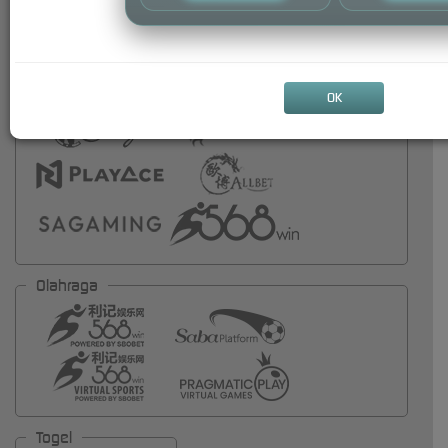
OK
Olahraga
Togel