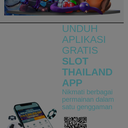
vswaysbandit
ans****a
IDR
6,998,600.00
vs20olympgate
UNDUH
rydhos****e
APLIKASI
IDR
6,989,400.00
GRATIS
vswaysmahwblck
SLOT
miste****0
IDR
6,784,500.00
THAILAND
vs20gatotx
APP
be****7
IDR
6,724,500.00
Nikmati berbagai
vs20stararx
permainan dalam
be****7
satu genggaman
IDR
6,592,400.00
vs20fruitswx
sco****9
IDR
5,941,200.00