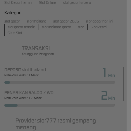
Slot Gacor hari ini
Slot Online
slot gacor terbaru
Kategori
slot gacor
slot thailand
slot gacor 2026
slot gacor hari ini
slot gacor terbaik
slot thailand gacor
slot
Slot Resmi
Situs Slot
TRANSAKSI
Keunggulan Pelayanan
1
DEPOSIT slot thailand
Min
Rata-Rata Waktu: 1 Menit
2
PENARIKAN SALDO / WD
Min
Rata-Rata Waktu: 1-2 Menit
Provider slot777 resmi gampang
menang