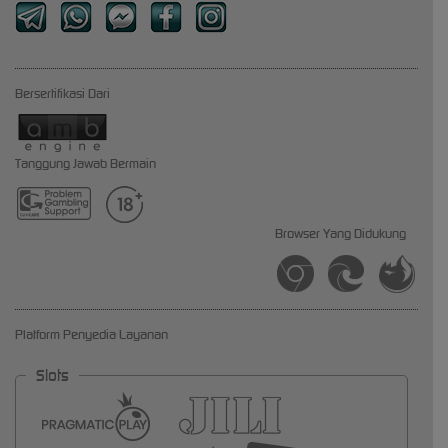
Bersertifikasi Dari
Tanggung Jawab Bermain
Browser Yang Didukung
Platform Penyedia Layanan
Slots