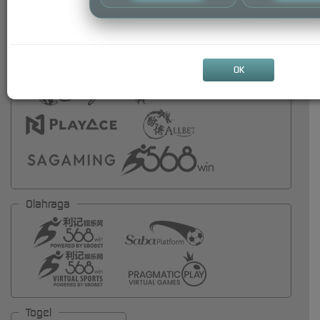
OK
Olahraga
Togel