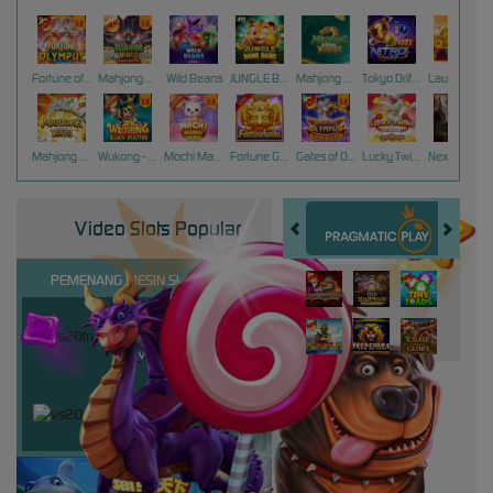
Fortune of Olympus
Mahjong Wins 3 – Black Scatter
Wild Beans
JUNGLE BANG BANG
Mahjong Ways 2
Tokyo Drift Nitro
Laughing Buddha Nexus
Mahjong Ways
Wukong - Black Scatter
Mochi Mania 1000
Fortune Gems
Gates of Olympus Super Scatter
Lucky Twins Nexus
Nexus Tombstone RIP
Video Slots Popular
PEMENANG MESIN SLOT
miste****0
IDR
15,047,200.00
vs20fruitswx
ma****5
IDR
9,253,200.00
vs20starlightx
vsteadf****1
IDR
8,998,000.00