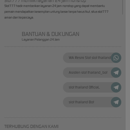
Slot777 memiliki layanan 24 jam nonstop
Slot777 hadir memberikan layanan 24 jam nonstop yang dapat membantu
pemain mendapatkan kesemptan untung besar tanpa harus tkut, situs slot777
aman dan terpercaya.
BANTUAN & DUKUNGAN
Layanan Pelanggan 24 Jam
WA Resmi Slot slot thailand
Asisten slot thailand_bot
slot thailand OfficiaL
slot thailand Bot
TERHUBUNG DENGAN KAMI