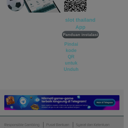
vs20fruitswx
miste****0
IDR
4,520,000.00
slot thailand
vs20olympx
App
Panduan instalasi
Pindai
kode
QR
untuk
Unduh
Android
APK
Responsible Gambling
Pusat Bantuan
Syarat dan Ketentuan