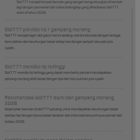
Slot777 menjadi tempat bermain yang sangat menguntungkan di tambah
lagi dengan permainan slot online terlengkap yang dihadirakan slot777
resmi di tahun 2026.
Slot777 provider no.1 gampang menang
Slot777 menjadi agen slot gacor hari ini sedang viral di indonesia dengan berbgai
kemudahan dan keuntungan besar setiap hari dengan jackpot ratuusan juta
rupiah,.
Slot777 memilikir rtp tertinggi
Slot777 memiliki rtp tertinggi yang dapat membantu pemain mendapatkan
peluang menang lebih besar dengan tips dan trick puluhan juta rupiah.
Rekomendasi slot777 resmi dan gampang menang
2026
Kesemptan bermain di slot777 peluang untuk mendapatkan keuntungan besar
ssetiap hari dengan bonus besar-besaran dan informasi bonus khusus pemain slot
terbaru 2026.