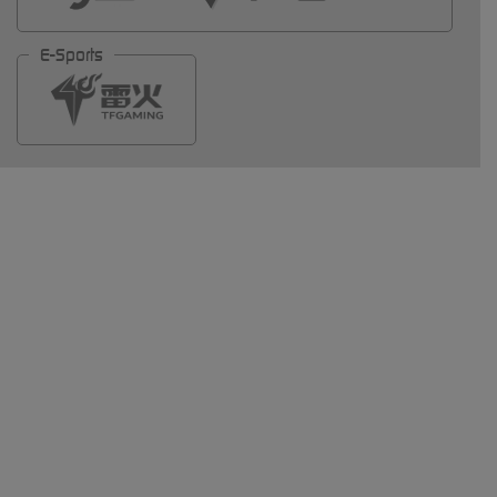
E-Sports