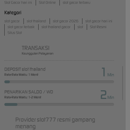
Slot Gacor hari ini
Slot Online
slot gacor terbaru
Kategori
slot gacor
slot thailand
slot gacor 2026
slot gacor hari ini
slot gacor terbaik
slot thailand gacor
slot
Slot Resmi
Situs Slot
TRANSAKSI
Keunggulan Pelayanan
1
DEPOSIT slot thailand
Min
Rata-Rata Waktu: 1 Menit
2
PENARIKAN SALDO / WD
Min
Rata-Rata Waktu: 1-2 Menit
Provider slot777 resmi gampang
menang