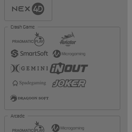
Crash Game
Arcade