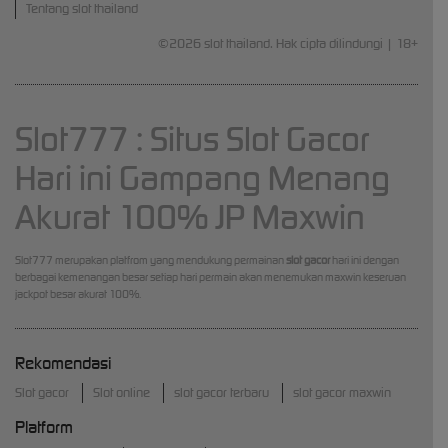
Tentang slot thailand
©2026 slot thailand. Hak cipta dilindungi | 18+
Slot777 : Situs Slot Gacor
Hari ini Gampang Menang
Akurat 100% JP Maxwin
Slot777 merupakan platfrom yang mendukung permainan
slot gacor
hari ini dengan
berbagai kemenangan besar setiap hari permain akan menemukan maxwin keseruan
jackpot besar akurat 100%.
Rekomendasi
Slot gacor
Slot online
slot gacor terbaru
slot gacor maxwin
Platform