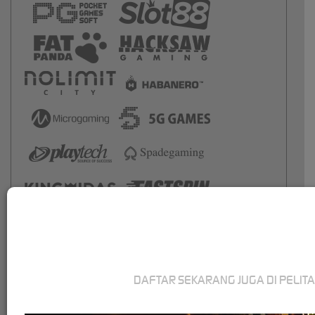
DAFTAR SEKARANG JUGA DI PELIT