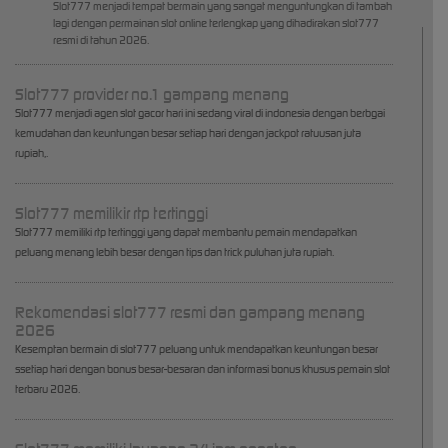
Slot777 menjadi tempat bermain yang sangat menguntungkan di tambah
lagi dengan permainan slot online terlengkap yang dihadirakan slot777
resmi di tahun 2026.
Slot777 provider no.1 gampang menang
Slot777 menjadi agen slot gacor hari ini sedang viral di indonesia dengan berbgai
kemudahan dan keuntungan besar setiap hari dengan jackpot ratuusan juta
rupiah,.
Slot777 memilikir rtp tertinggi
Slot777 memiliki rtp tertinggi yang dapat membantu pemain mendapatkan
peluang menang lebih besar dengan tips dan trick puluhan juta rupiah.
Rekomendasi slot777 resmi dan gampang menang
2026
Kesemptan bermain di slot777 peluang untuk mendapatkan keuntungan besar
ssetiap hari dengan bonus besar-besaran dan informasi bonus khusus pemain slot
terbaru 2026.