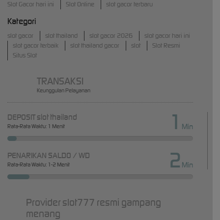
Slot Gacor hari ini
Slot Online
slot gacor terbaru
Kategori
slot gacor
slot thailand
slot gacor 2026
slot gacor hari ini
slot gacor terbaik
slot thailand gacor
slot
Slot Resmi
Situs Slot
TRANSAKSI
Keunggulan Pelayanan
1
DEPOSIT slot thailand
Min
Rata-Rata Waktu: 1 Menit
2
PENARIKAN SALDO / WD
Min
Rata-Rata Waktu: 1-2 Menit
Provider slot777 resmi gampang
menang