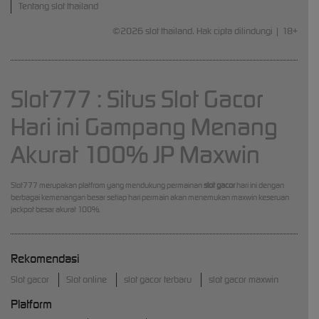
Tentang slot thailand
©2026 slot thailand. Hak cipta dilindungi | 18+
Slot777 : Situs Slot Gacor
Hari ini Gampang Menang
Akurat 100% JP Maxwin
Slot777 merupakan platfrom yang mendukung permainan
slot gacor
hari ini dengan
berbagai kemenangan besar setiap hari permain akan menemukan maxwin keseruan
jackpot besar akurat 100%.
Rekomendasi
Slot gacor
Slot online
slot gacor terbaru
slot gacor maxwin
Platform