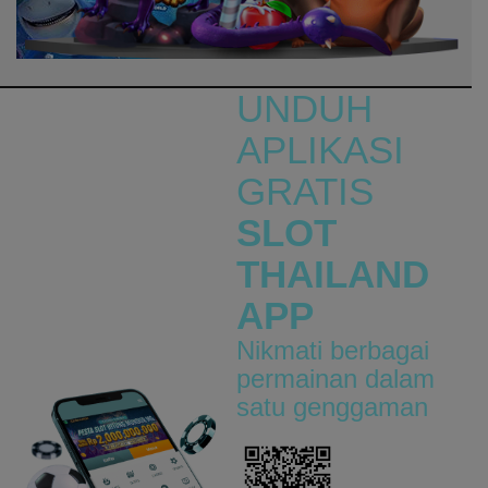
vswaysbandit
ans****a
IDR
6,998,600.00
vs20olympgate
UNDUH
rydhos****e
APLIKASI
IDR
6,989,400.00
GRATIS
vswaysmahwblck
SLOT
miste****0
IDR
6,784,500.00
THAILAND
vs20gatotx
APP
be****7
IDR
6,724,500.00
Nikmati berbagai
vs20stararx
permainan dalam
be****7
satu genggaman
IDR
6,592,400.00
vs20fruitswx
sco****9
IDR
5,941,200.00