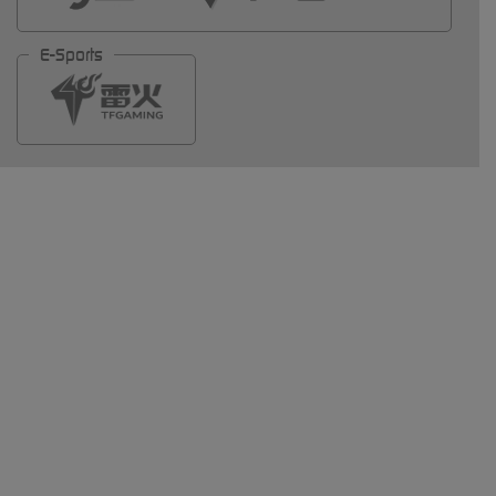
E-Sports