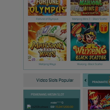
Fortune of Olympus
Mahjong Wins 3 – Black Scatter
Mahjong Ways
Wukong - Black Scatter
Video Slots Popular
PEMENANG MESIN SLOT
miste****0
IDR
15,047,200.00