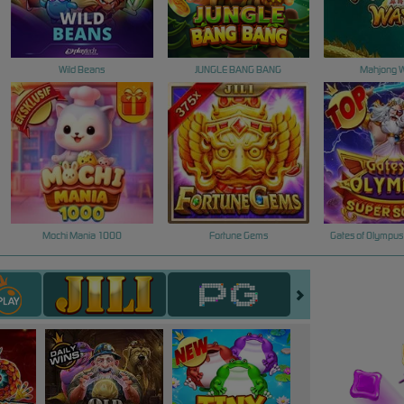
Wild Beans
JUNGLE BANG BANG
Mahjong 
Mochi Mania 1000
Fortune Gems
Gates of Olympus 