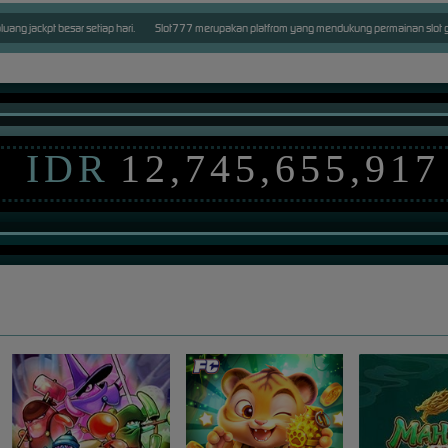
esar setiap hari.
Slot777 merupakan platfrom yang mendukung permainan slot gacor hari i
IDR
12,745,655,917