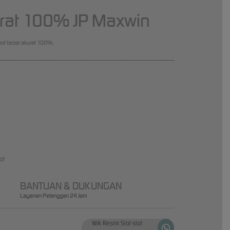
kurat 100% JP Maxwin
ot besar akurat 100%.
ot
BANTUAN & DUKUNGAN
Layanan Pelanggan 24 Jam
WA Resmi Slot slot