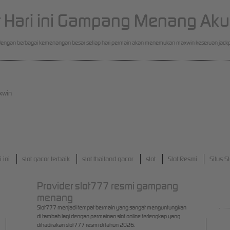
cor Hari ini Gampang Menang A
i dengan berbagai kemenangan besar setiap hari permain akan menemukan maxwin keseruan jackp
xwin
 ini
slot gacor terbaik
slot thailand gacor
slot
Slot Resmi
Situs Sl
Provider slot777 resmi gampang
menang
Slot777 menjadi tempat bermain yang sangat menguntungkan
di tambah lagi dengan permainan slot online terlengkap yang
dihadirakan slot777 resmi di tahun 2026.