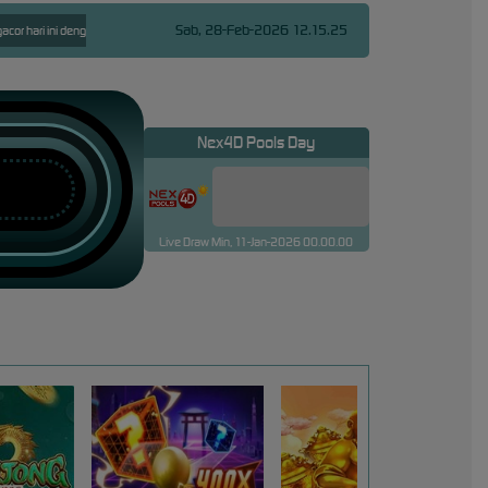
Sab, 28-Feb-2026 12.15.25
ni dengan berbagai kemenangan besar setiap hari permain akan menemukan maxwin keseruan jac
Nex4D Pools Day
Live Draw Min, 11-Jan-2026 00.00.00