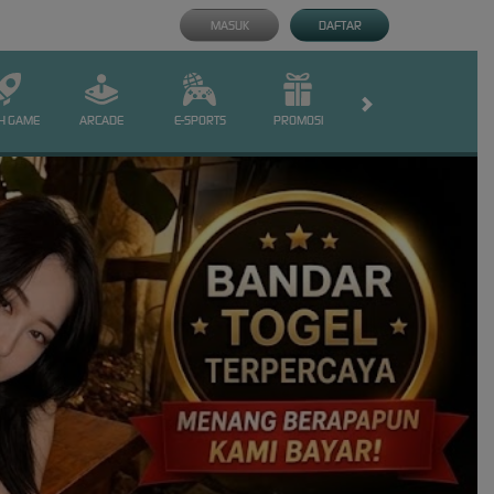
MASUK
DAFTAR
H GAME
ARCADE
E-SPORTS
PROMOSI