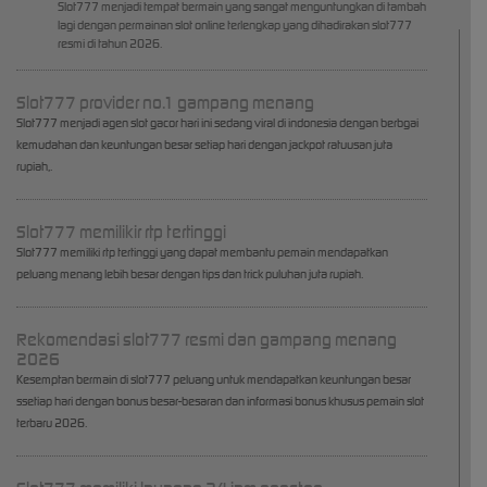
Slot777 menjadi tempat bermain yang sangat menguntungkan di tambah
lagi dengan permainan slot online terlengkap yang dihadirakan slot777
resmi di tahun 2026.
Slot777 provider no.1 gampang menang
Slot777 menjadi agen slot gacor hari ini sedang viral di indonesia dengan berbgai
kemudahan dan keuntungan besar setiap hari dengan jackpot ratuusan juta
rupiah,.
Slot777 memilikir rtp tertinggi
Slot777 memiliki rtp tertinggi yang dapat membantu pemain mendapatkan
peluang menang lebih besar dengan tips dan trick puluhan juta rupiah.
Rekomendasi slot777 resmi dan gampang menang
2026
Kesemptan bermain di slot777 peluang untuk mendapatkan keuntungan besar
ssetiap hari dengan bonus besar-besaran dan informasi bonus khusus pemain slot
terbaru 2026.