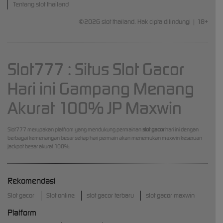
Tentang slot thailand
©2026 slot thailand. Hak cipta dilindungi | 18+
Slot777 : Situs Slot Gacor
Hari ini Gampang Menang
Akurat 100% JP Maxwin
Slot777 merupakan platfrom yang mendukung permainan
slot gacor
hari ini dengan
berbagai kemenangan besar setiap hari permain akan menemukan maxwin keseruan
jackpot besar akurat 100%.
Rekomendasi
Slot gacor
Slot online
slot gacor terbaru
slot gacor maxwin
Platform