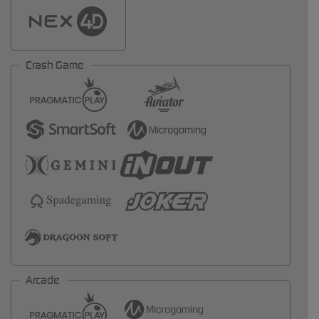
Crash Game
Arcade