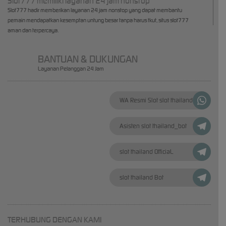
Slot777 memiliki layanan 24 jam nonstop
Slot777 hadir memberikan layanan 24 jam nonstop yang dapat membantu
pemain mendapatkan kesemptan untung besar tanpa harus tkut, situs slot777
aman dan terpercaya.
BANTUAN & DUKUNGAN
Layanan Pelanggan 24 Jam
WA Resmi Slot slot thailand
Asisten slot thailand_bot
slot thailand OfficiaL
slot thailand Bot
TERHUBUNG DENGAN KAMI