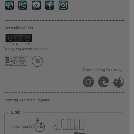
Bersertifikasi Dari
Tanggung Jawab Bermain
Browser Yang Didukung
Platform Penyedia Layanan
Slots