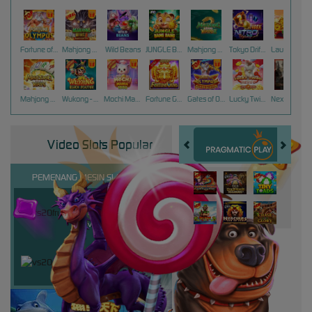
Fortune of Olympus
Mahjong Wins 3 – Black Scatter
Wild Beans
JUNGLE BANG BANG
Mahjong Ways 2
Tokyo Drift Nitro
Laughing Buddha Nexus
Mahjong Ways
Wukong - Black Scatter
Mochi Mania 1000
Fortune Gems
Gates of Olympus Super Scatter
Lucky Twins Nexus
Nexus Tombstone RIP
Video Slots Popular
PEMENANG MESIN SLOT
miste****0
IDR
15,047,200.00
vs20fruitswx
ma****5
IDR
9,253,200.00
vs20starlightx
vsteadf****1
IDR
8,998,000.00