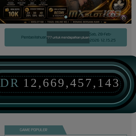
Sab, 28-Feb-
Pemberitahuan
di hadirkan provider slot777 untuk mendapatkan pluang jackpt besar setiap hari.
Slot777 m
2026 12.15.25
IDR
12,669,456,027
GAME POPULER