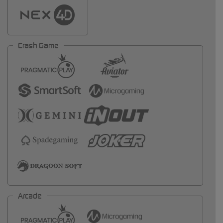
Crash Game
Arcade