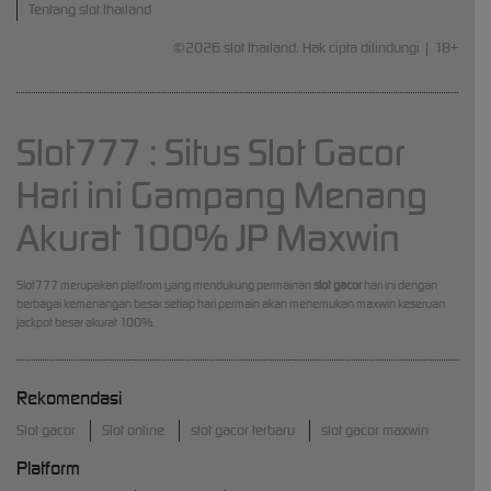
Tentang slot thailand
©2026 slot thailand. Hak cipta dilindungi | 18+
Slot777 : Situs Slot Gacor
Hari ini Gampang Menang
Akurat 100% JP Maxwin
Slot777 merupakan platfrom yang mendukung permainan
slot gacor
hari ini dengan
berbagai kemenangan besar setiap hari permain akan menemukan maxwin keseruan
jackpot besar akurat 100%.
Rekomendasi
Slot gacor
Slot online
slot gacor terbaru
slot gacor maxwin
Platform