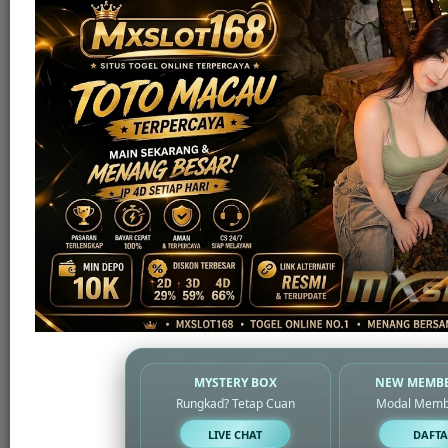
MYSTERY BOX
NEW MEMBE
Rungkad? Tetap Cuan
Modal Memb
Live Casino
LIVE CHAT
DAFTA