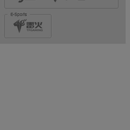
E-Sports