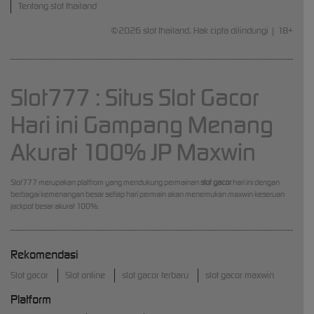
Tentang slot thailand
©2026 slot thailand. Hak cipta dilindungi | 18+
Slot777 : Situs Slot Gacor
Hari ini Gampang Menang
Akurat 100% JP Maxwin
Slot777 merupakan platfrom yang mendukung permainan
slot gacor
hari ini dengan
berbagai kemenangan besar setiap hari permain akan menemukan maxwin keseruan
jackpot besar akurat 100%.
Rekomendasi
Slot gacor
Slot online
slot gacor terbaru
slot gacor maxwin
Platform