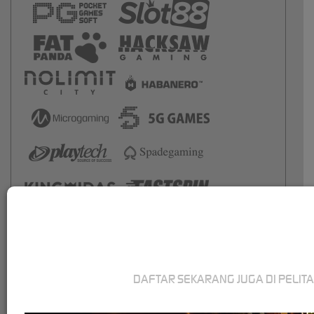
DAFTAR SEKARANG JUGA DI PELIT