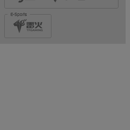
E-Sports