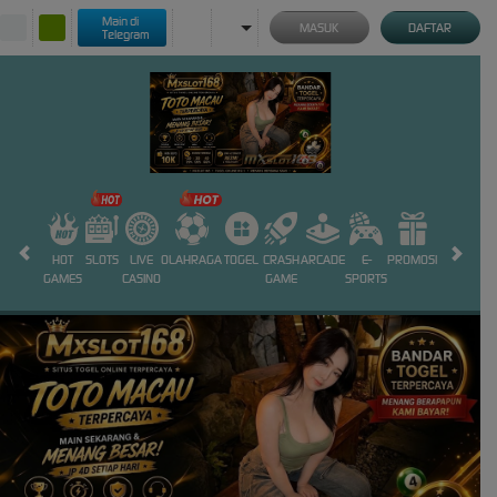
Main di
MASUK
DAFTAR
Telegram
HOT
SLOTS
LIVE
OLAHRAGA
TOGEL
CRASH
ARCADE
E-
PROMOSI
GAMES
CASINO
GAME
SPORTS