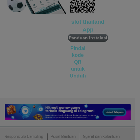
vs20fruitswx
miste****0
IDR
4,520,000.00
slot thailand
vs20olympx
App
Panduan instalasi
Pindai
kode
QR
untuk
Unduh
Android
APK
Responsible Gambling
Pusat Bantuan
Syarat dan Ketentuan