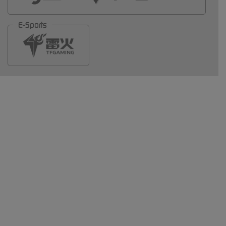
E-Sports