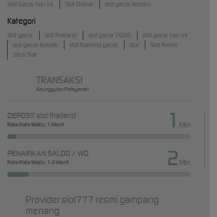
Slot Gacor hari ini
Slot Online
slot gacor terbaru
Kategori
slot gacor
slot thailand
slot gacor 2026
slot gacor hari ini
slot gacor terbaik
slot thailand gacor
slot
Slot Resmi
Situs Slot
TRANSAKSI
Keunggulan Pelayanan
1
DEPOSIT slot thailand
Min
Rata-Rata Waktu: 1 Menit
2
PENARIKAN SALDO / WD
Min
Rata-Rata Waktu: 1-2 Menit
Provider slot777 resmi gampang
menang