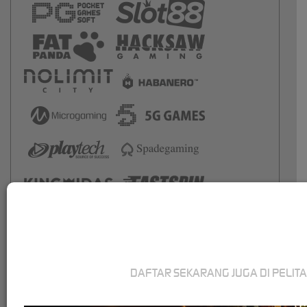
DAFTAR SEKARANG JUGA DI PELIT