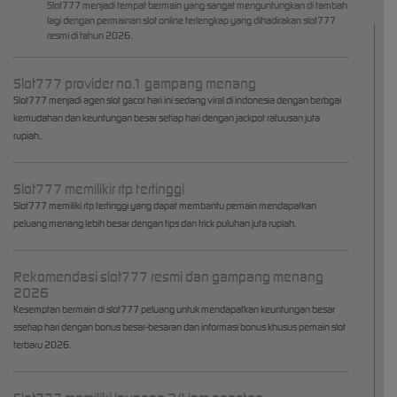
Slot777 menjadi tempat bermain yang sangat menguntungkan di tambah
lagi dengan permainan slot online terlengkap yang dihadirakan slot777
resmi di tahun 2026.
Slot777 provider no.1 gampang menang
Slot777 menjadi agen slot gacor hari ini sedang viral di indonesia dengan berbgai
kemudahan dan keuntungan besar setiap hari dengan jackpot ratuusan juta
rupiah,.
Slot777 memilikir rtp tertinggi
Slot777 memiliki rtp tertinggi yang dapat membantu pemain mendapatkan
peluang menang lebih besar dengan tips dan trick puluhan juta rupiah.
Rekomendasi slot777 resmi dan gampang menang
2026
Kesemptan bermain di slot777 peluang untuk mendapatkan keuntungan besar
ssetiap hari dengan bonus besar-besaran dan informasi bonus khusus pemain slot
terbaru 2026.