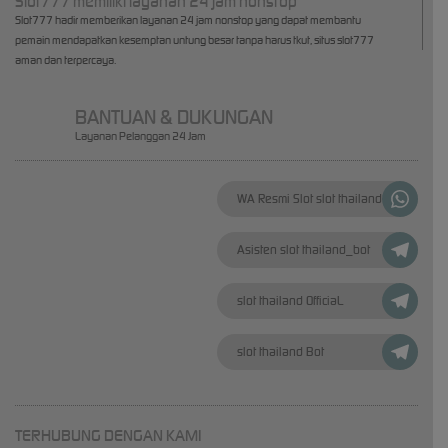
Slot777 memiliki layanan 24 jam nonstop
Slot777 hadir memberikan layanan 24 jam nonstop yang dapat membantu
pemain mendapatkan kesemptan untung besar tanpa harus tkut, situs slot777
aman dan terpercaya.
BANTUAN & DUKUNGAN
Layanan Pelanggan 24 Jam
WA Resmi Slot slot thailand
Asisten slot thailand_bot
slot thailand OfficiaL
slot thailand Bot
TERHUBUNG DENGAN KAMI