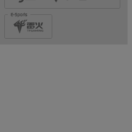
E-Sports