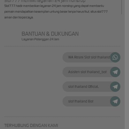
Slot777 memiliki layanan 24 jam nonstop
Slot777 hadir memberikan layanan 24 jam nonstop yang dapat membantu
pemain mendapatkan kesemptan untung besar tanpa harus tkut, situs slot777
aman dan terpercaya.
BANTUAN & DUKUNGAN
Layanan Pelanggan 24 Jam
WA Resmi Slot slot thailand
Asisten slot thailand_bot
slot thailand OfficiaL
slot thailand Bot
TERHUBUNG DENGAN KAMI