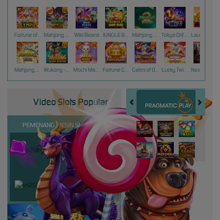
Fortune of Olympus
Mahjong Wins 3 – Black Scatter
Wild Beans
JUNGLE BANG BANG
Mahjong Ways 2
Tokyo Drift Nitro
Laughing Buddha Nexus
Mahjong Ways
Wukong - Black Scatter
Mochi Mania 1000
Fortune Gems
Gates of Olympus Super Scatter
Lucky Twins Nexus
Nexus Tombstone RIP
Video Slots Popular
PEMENANG MESIN SLOT
miste****0
IDR
15,047,200.00
vs20fruitswx
ma****5
IDR
9,253,200.00
vs20starlightx
vsteadf****1
IDR
8,998,000.00