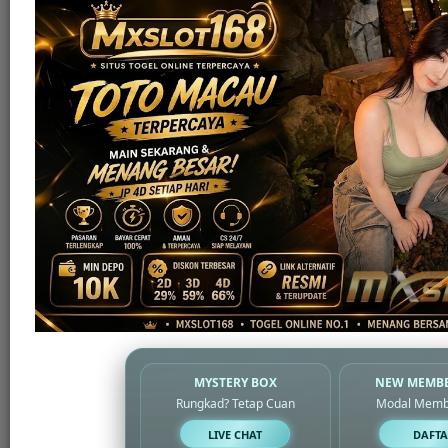
MYSTERY BOX
NEW MEMBE
Rungkad? Tetap Cuan
Modal Memb
Live Casino
LIVE CHAT
DAFTA