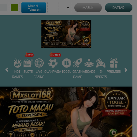
Main di
MASUK
DAFTAR
Telegram
HOT
SLOTS
LIVE
OLAHRAGA
TOGEL
CRASH
ARCADE
E-
PROMOSI
GAMES
CASINO
GAME
SPORTS