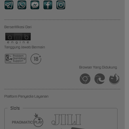
Bersertifikasi Dari
Tanggung Jawab Bermain
Browser Yang Didukung
Platform Penyedia Layanan
Slots