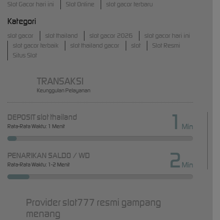
Slot Gacor hari ini
Slot Online
slot gacor terbaru
Kategori
slot gacor
slot thailand
slot gacor 2026
slot gacor hari ini
slot gacor terbaik
slot thailand gacor
slot
Slot Resmi
Situs Slot
TRANSAKSI
Keunggulan Pelayanan
1
DEPOSIT slot thailand
Min
Rata-Rata Waktu: 1 Menit
2
PENARIKAN SALDO / WD
Min
Rata-Rata Waktu: 1-2 Menit
Provider slot777 resmi gampang
menang