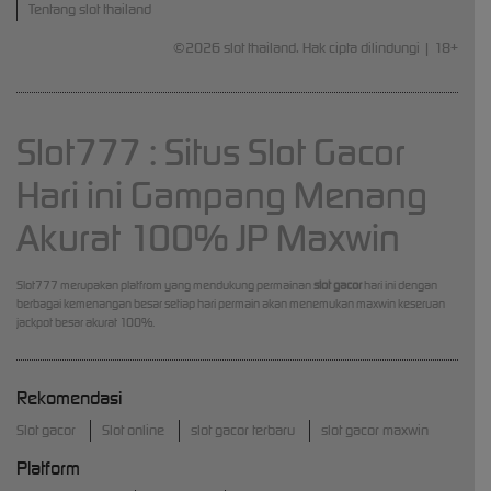
Tentang slot thailand
©2026 slot thailand. Hak cipta dilindungi | 18+
Slot777 : Situs Slot Gacor
Hari ini Gampang Menang
Akurat 100% JP Maxwin
Slot777 merupakan platfrom yang mendukung permainan
slot gacor
hari ini dengan
berbagai kemenangan besar setiap hari permain akan menemukan maxwin keseruan
jackpot besar akurat 100%.
Rekomendasi
Slot gacor
Slot online
slot gacor terbaru
slot gacor maxwin
Platform