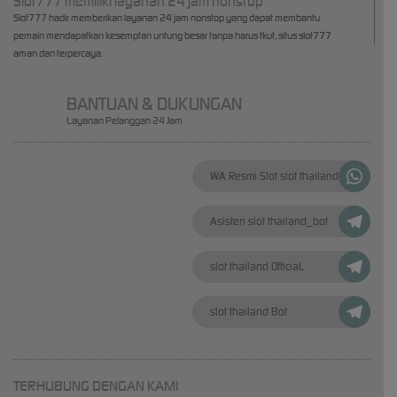
Slot777 memiliki layanan 24 jam nonstop
Slot777 hadir memberikan layanan 24 jam nonstop yang dapat membantu
pemain mendapatkan kesemptan untung besar tanpa harus tkut, situs slot777
aman dan terpercaya.
BANTUAN & DUKUNGAN
Layanan Pelanggan 24 Jam
WA Resmi Slot slot thailand
Asisten slot thailand_bot
slot thailand OfficiaL
slot thailand Bot
TERHUBUNG DENGAN KAMI