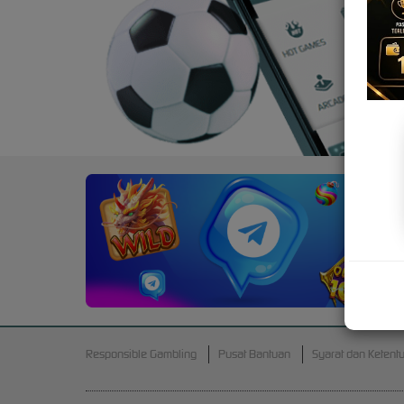
be****7
IDR
6,592,400.00
vs20fruitswx
sco****9
IDR
5,941,200.00
vs20fruitswx
miste****0
IDR
4,520,000.00
vs20olympx
Responsible Gambling
Pusat Bantuan
Syarat dan Ketent