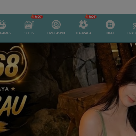
 GAMES
SLOTS
LIVE CASINO
OLAHRAGA
TOGEL
CRAS