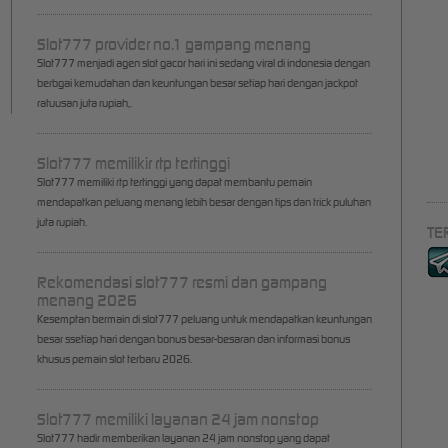
Slot777 provider no.1 gampang menang
Slot777 menjadi agen slot gacor hari ini sedang viral di indonesia dengan
berbgai kemudahan dan keuntungan besar setiap hari dengan jackpot
ratuusan juta rupiah,.
Slot777 memilikir rtp tertinggi
Slot777 memiliki rtp tertinggi yang dapat membantu pemain
mendapatkan peluang menang lebih besar dengan tips dan trick puluhan
juta rupiah.
TE
Rekomendasi slot777 resmi dan gampang
menang 2026
Kesemptan bermain di slot777 peluang untuk mendapatkan keuntungan
besar ssetiap hari dengan bonus besar-besaran dan informasi bonus
khusus pemain slot terbaru 2026.
Slot777 memiliki layanan 24 jam nonstop
Slot777 hadir memberikan layanan 24 jam nonstop yang dapat