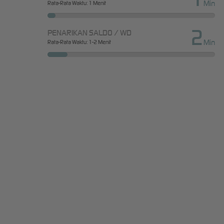
Min
Rata-Rata Waktu: 1 Menit
2
PENARIKAN SALDO / WD
Min
Rata-Rata Waktu: 1-2 Menit