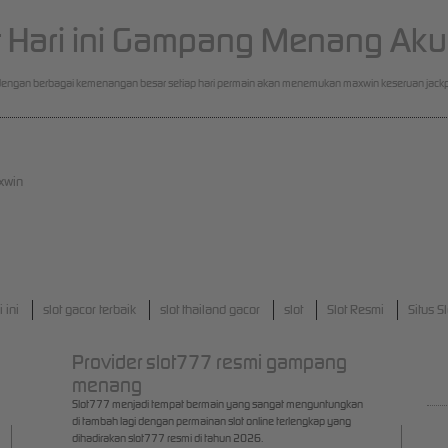
cor Hari ini Gampang Menang A
i dengan berbagai kemenangan besar setiap hari permain akan menemukan maxwin keseruan jackp
xwin
 ini
slot gacor terbaik
slot thailand gacor
slot
Slot Resmi
Situs Sl
Provider slot777 resmi gampang
menang
Slot777 menjadi tempat bermain yang sangat menguntungkan
di tambah lagi dengan permainan slot online terlengkap yang
dihadirakan slot777 resmi di tahun 2026.