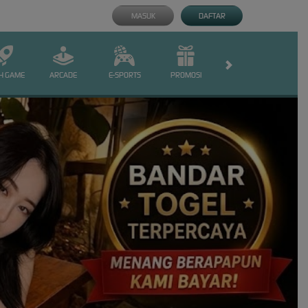
MASUK
DAFTAR
H GAME
ARCADE
E-SPORTS
PROMOSI