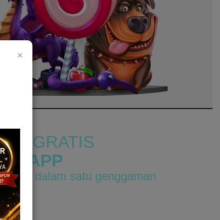
×
ASI GRATIS
AND APP
rmainan dalam satu genggaman
iland