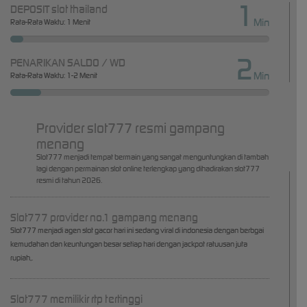
1
DEPOSIT slot thailand
Min
Rata-Rata Waktu: 1 Menit
2
PENARIKAN SALDO / WD
Min
Rata-Rata Waktu: 1-2 Menit
Provider slot777 resmi gampang
menang
Slot777 menjadi tempat bermain yang sangat menguntungkan di tambah
lagi dengan permainan slot online terlengkap yang dihadirakan slot777
resmi di tahun 2026.
Slot777 provider no.1 gampang menang
Slot777 menjadi agen slot gacor hari ini sedang viral di indonesia dengan berbgai
kemudahan dan keuntungan besar setiap hari dengan jackpot ratuusan juta
rupiah,.
Slot777 memilikir rtp tertinggi