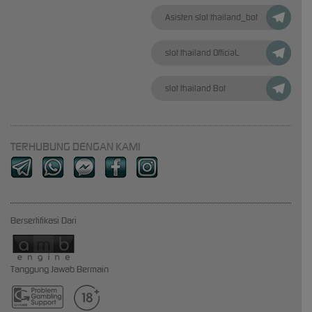
Asisten slot thailand_bot
slot thailand OfficiaL
slot thailand Bot
TERHUBUNG DENGAN KAMI
Bersertifikasi Dari
Tanggung Jawab Bermain