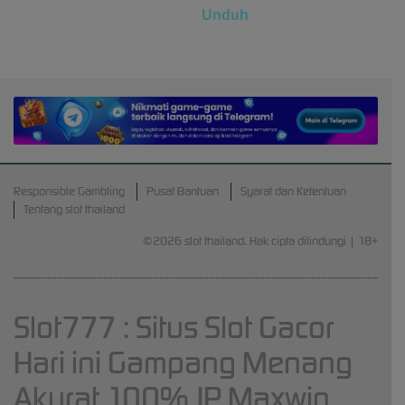
Unduh
Android
APK
Responsible Gambling
Pusat Bantuan
Syarat dan Ketentuan
Tentang slot thailand
©2026 slot thailand. Hak cipta dilindungi | 18+
Slot777 : Situs Slot Gacor
Hari ini Gampang Menang
Akurat 100% JP Maxwin