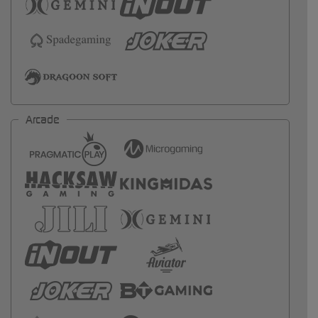
Arcade