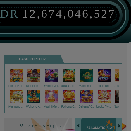
IDR
12,674,046,527
GAME POPULER
Fortune of Olympus
Mahjong Wins 3 – Black Scatter
Wild Beans
JUNGLE BANG BANG
Mahjong Ways 2
Tokyo Drift Nitro
Laughing Buddha Nexus
Mahjong Ways
Wukong - Black Scatter
Mochi Mania 1000
Fortune Gems
Gates of Olympus Super Scatter
Lucky Twins Nexus
Nexus Tombstone RIP
Video Slots Popular