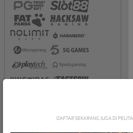
DAFTAR SEKARANG JUGA DI PELIT