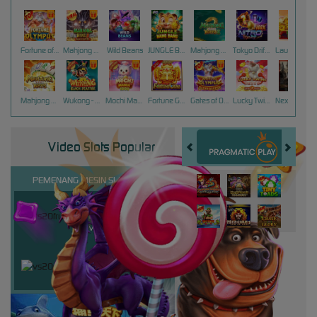
Fortune of Olympus
Mahjong Wins 3 – Black Scatter
Wild Beans
JUNGLE BANG BANG
Mahjong Ways 2
Tokyo Drift Nitro
Laughing Buddha Nexus
Mahjong Ways
Wukong - Black Scatter
Mochi Mania 1000
Fortune Gems
Gates of Olympus Super Scatter
Lucky Twins Nexus
Nexus Tombstone RIP
Video Slots Popular
PEMENANG MESIN SLOT
miste****0
IDR
15,047,200.00
vs20fruitswx
ma****5
IDR
9,253,200.00
vs20starlightx
vsteadf****1
IDR
8,998,000.00