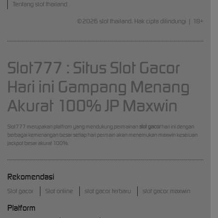
Tentang slot thailand
©2026 slot thailand. Hak cipta dilindungi | 18+
Slot777 : Situs Slot Gacor
Hari ini Gampang Menang
Akurat 100% JP Maxwin
Slot777 merupakan platfrom yang mendukung permainan
slot gacor
hari ini dengan
berbagai kemenangan besar setiap hari permain akan menemukan maxwin keseruan
jackpot besar akurat 100%.
Rekomendasi
Slot gacor
Slot online
slot gacor terbaru
slot gacor maxwin
Platform