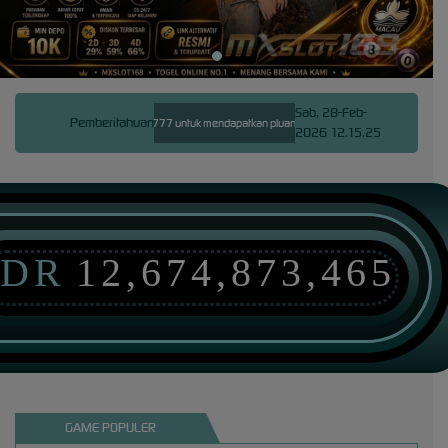
Sab, 28-Feb-
Pemberitahuan
di hadirkan provider slot777 untuk mendapatkan pluang jackpt besar setiap hari.
Slot777 m
2026 12.15.25
IDR
12,674,873,465
GAME POPULER