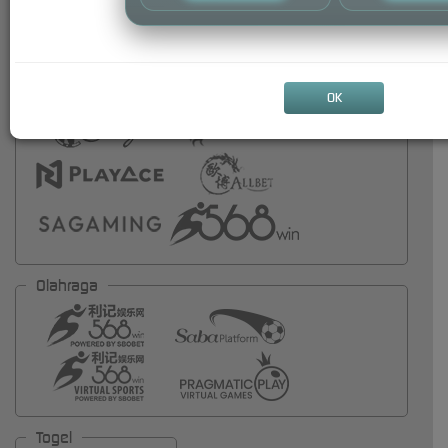
OK
Olahraga
Togel