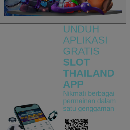
vswaysbandit
ans****a
IDR
6,998,600.00
vs20olympgate
UNDUH
rydhos****e
APLIKASI
IDR
6,989,400.00
GRATIS
vswaysmahwblck
SLOT
miste****0
IDR
6,784,500.00
THAILAND
vs20gatotx
APP
be****7
IDR
6,724,500.00
Nikmati berbagai
vs20stararx
permainan dalam
be****7
satu genggaman
IDR
6,592,400.00
vs20fruitswx
sco****9
IDR
5,941,200.00