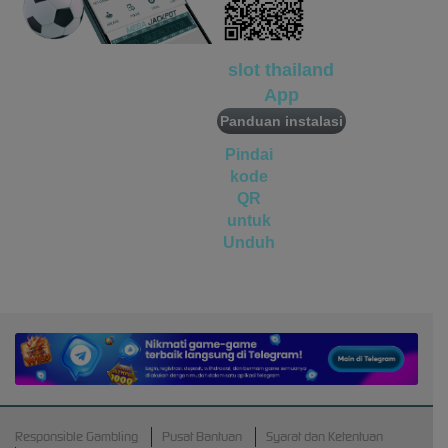
vs20fruitswx
miste****0
IDR
4,520,000.00
slot thailand
vs20olympx
App
Panduan instalasi
Pindai
kode
QR
untuk
Unduh
Android
APK
Responsible Gambling
Pusat Bantuan
Syarat dan Ketentuan