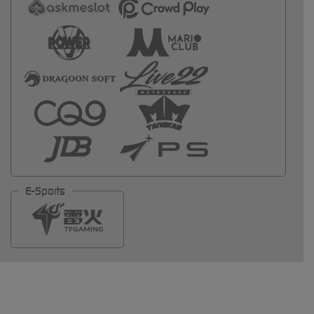
E-Sports