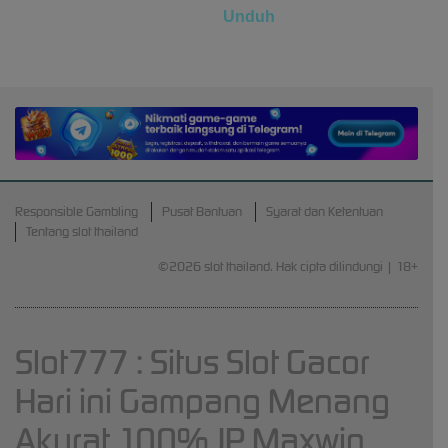
Unduh
Android
APK
Responsible Gambling
Pusat Bantuan
Syarat dan Ketentuan
Tentang slot thailand
©2026 slot thailand. Hak cipta dilindungi | 18+
Slot777 : Situs Slot Gacor
Hari ini Gampang Menang
Akurat 100% JP Maxwin