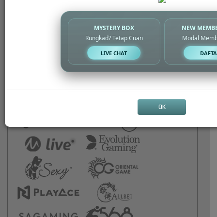
MYSTERY BOX
NEW MEMBE
Rungkad? Tetap Cuan
Modal Memb
LIVE CHAT
DAFTA
Live Casino
OK