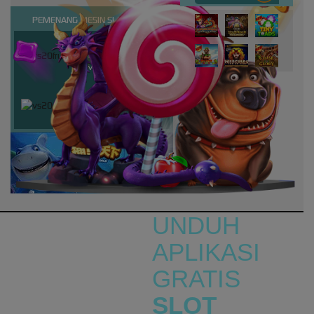
PEMENANG MESIN SLOT
miste****0
IDR
15,047,200.00
vs20fruitswx
ma****5
IDR
9,253,200.00
vs20starlightx
vsteadf****1
IDR
8,998,000.00
vswaysbandit
ans****a
IDR
6,998,600.00
vs20olympgate
UNDUH
rydhos****e
APLIKASI
IDR
6,989,400.00
GRATIS
vswaysmahwblck
SLOT
miste****0