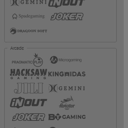
Arcade