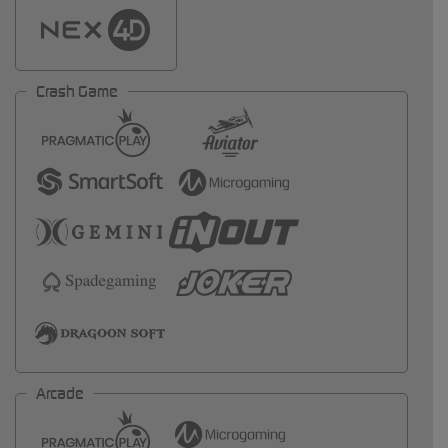
Crash Game
Arcade