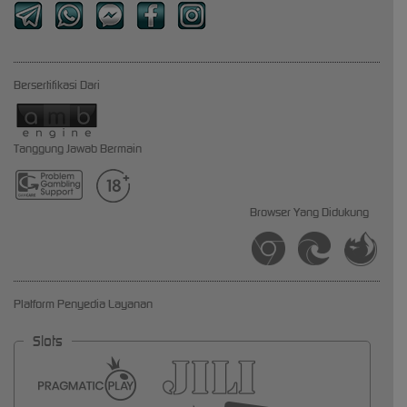
Bersertifikasi Dari
Tanggung Jawab Bermain
Browser Yang Didukung
Platform Penyedia Layanan
Slots