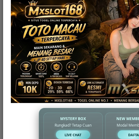
MYSTERY BOX
NEW MEMBE
Rungkad? Tetap Cuan
Modal Memb
Live Casino
LIVE CHAT
DAFTA