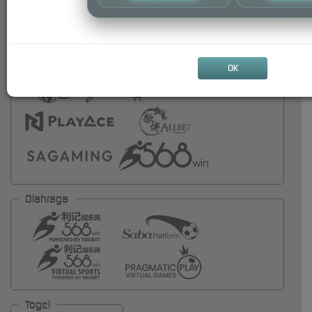
OK
Olahraga
Togel