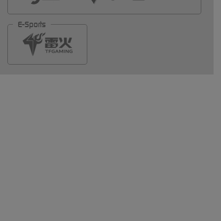
E-Sports