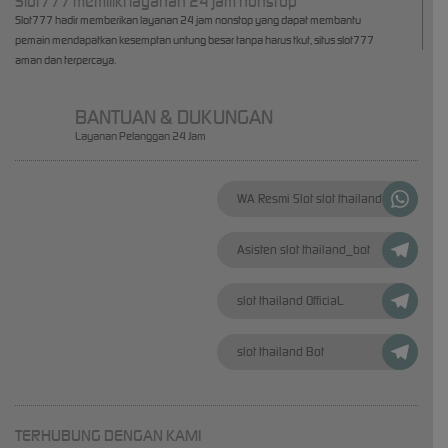
Slot777 memiliki layanan 24 jam nonstop
Slot777 hadir memberikan layanan 24 jam nonstop yang dapat membantu
pemain mendapatkan kesemptan untung besar tanpa harus tkut, situs slot777
aman dan terpercaya.
BANTUAN & DUKUNGAN
Layanan Pelanggan 24 Jam
WA Resmi Slot slot thailand
Asisten slot thailand_bot
slot thailand OfficiaL
slot thailand Bot
TERHUBUNG DENGAN KAMI