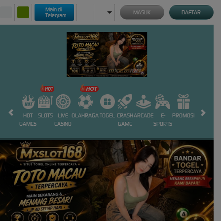
Main di
MASUK
DAFTAR
Telegram
HOT
SLOTS
LIVE
OLAHRAGA
TOGEL
CRASH
ARCADE
E-
PROMOSI
GAMES
CASINO
GAME
SPORTS