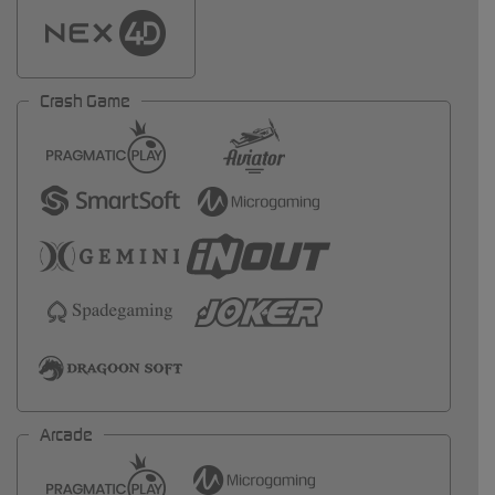
Crash Game
Arcade