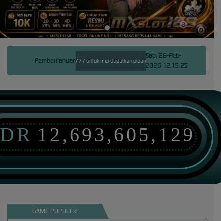
Sab, 28-Feb-
Pemberitahuan
di hadirkan provider slot777 untuk mendapatkan pluang jackpt besar setiap hari.
Slot777 m
2026 12.15.25
IDR
12,693,605,129
GAME POPULER