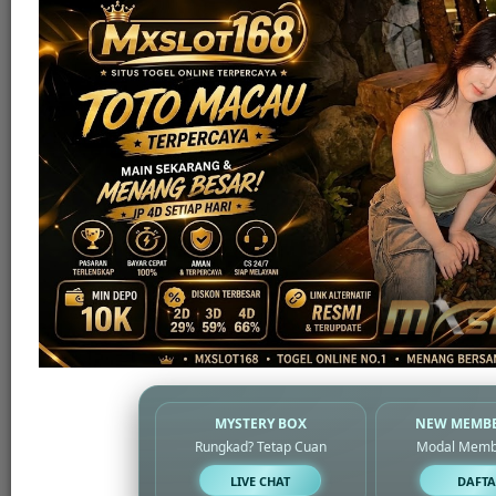
MYSTERY BOX
NEW MEMBE
Rungkad? Tetap Cuan
Modal Memb
Live Casino
LIVE CHAT
DAFTA