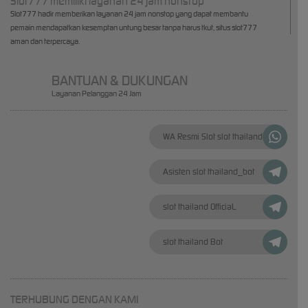
Slot777 memiliki layanan 24 jam nonstop
Slot777 hadir memberikan layanan 24 jam nonstop yang dapat membantu
pemain mendapatkan kesemptan untung besar tanpa harus tkut, situs slot777
aman dan terpercaya.
BANTUAN & DUKUNGAN
Layanan Pelanggan 24 Jam
WA Resmi Slot slot thailand
Asisten slot thailand_bot
slot thailand OfficiaL
slot thailand Bot
TERHUBUNG DENGAN KAMI