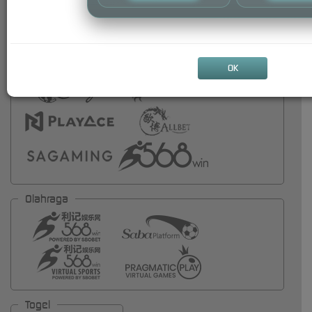
OK
Olahraga
Togel