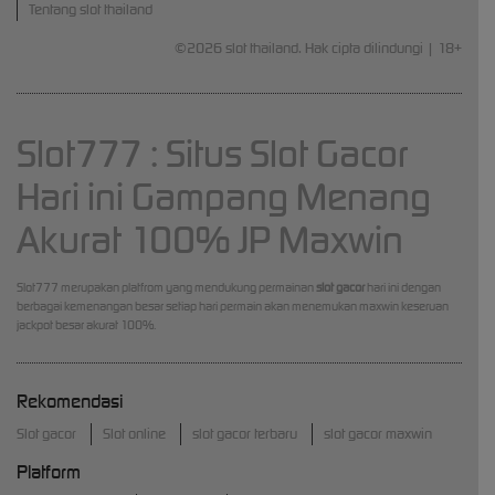
Tentang slot thailand
©2026 slot thailand. Hak cipta dilindungi | 18+
Slot777 : Situs Slot Gacor
Hari ini Gampang Menang
Akurat 100% JP Maxwin
Slot777 merupakan platfrom yang mendukung permainan
slot gacor
hari ini dengan
berbagai kemenangan besar setiap hari permain akan menemukan maxwin keseruan
jackpot besar akurat 100%.
Rekomendasi
Slot gacor
Slot online
slot gacor terbaru
slot gacor maxwin
Platform