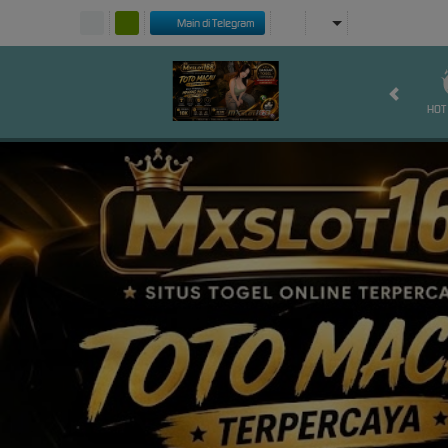
Main di Telegram
HOT