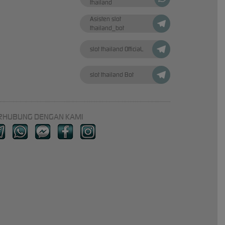
thailand
Asisten slot
thailand_bot
slot thailand OfficiaL
slot thailand Bot
RHUBUNG DENGAN KAMI