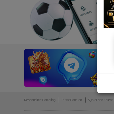
be****7
IDR
6,592,400.00
vs20fruitswx
sco****9
IDR
5,941,200.00
vs20fruitswx
miste****0
IDR
4,520,000.00
vs20olympx
Responsible Gambling
Pusat Bantuan
Syarat dan Ketent