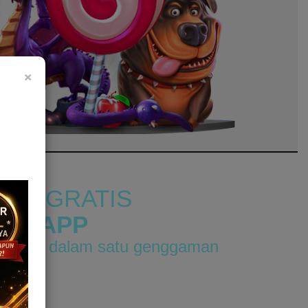
×
ASI GRATIS
AND APP
rmainan dalam satu genggaman
iland