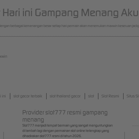
cor Hari ini Gampang Menang A
i dengan berbagai kemenangan besar setiap hari permain akan menemukan maxwin keseruan jackp
xwin
 ini
slot gacor terbaik
slot thailand gacor
slot
Slot Resmi
Situs Sl
Provider slot777 resmi gampang
menang
Slot777 menjadi tempat bermain yang sangat menguntungkan
di tambah lagi dengan permainan slot online terlengkap yang
dihadirakan slot777 resmi di tahun 2026.