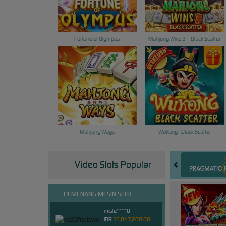
Fortune of Olympus
Mahjong Wins 3 – Black Scatter
Mahjong Ways
Wukong - Black Scatter
Video Slots Popular
PEMENANG MESIN SLOT
miste****0
IDR
15,047,200.00