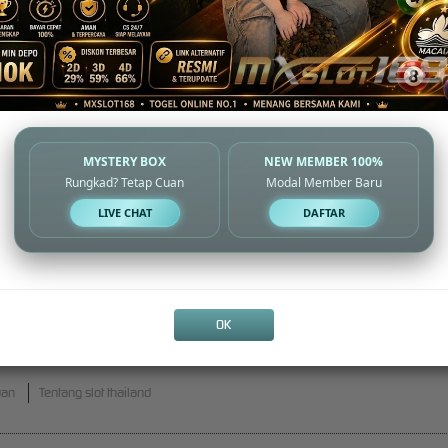
Panduan in
Pindai kode QR
untuk Unduh
Android APK
MYSTERY BOX
NEW MEMBER 100%
Rungkad? Tetap Cuan
Modal Member Baru
LIVE CHAT
DAFTAR
OK
uan
Tentang slot thailand