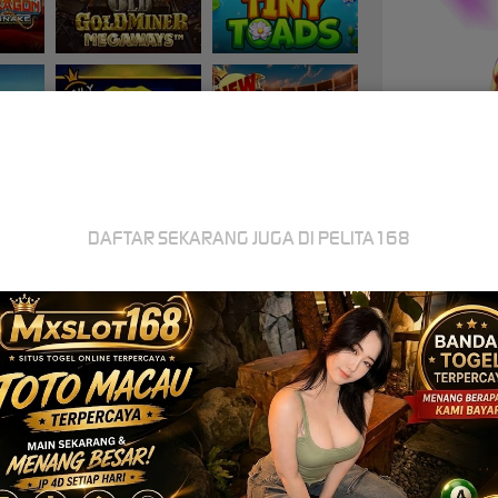
DAFTAR SEKARANG JUGA DI PELITA168
UNDUH APLIK
SLOT THAIL
Nikmati berbagai pe
slot tha
App