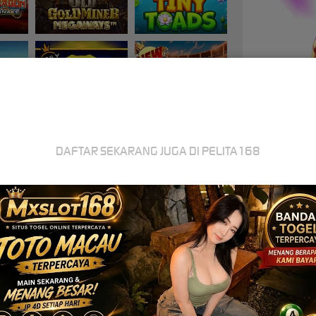
DAFTAR SEKARANG JUGA DI PELITA168