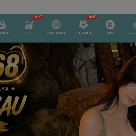
 GAMES
SLOTS
LIVE CASINO
OLAHRAGA
TOGEL
CRAS