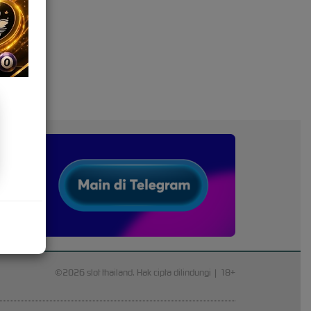
Pindai kode
untuk Und
Android A
©2026 slot thailand. Hak cipta dilindungi | 18+