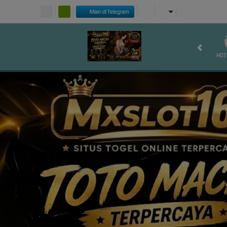
Main di Telegram
HOT