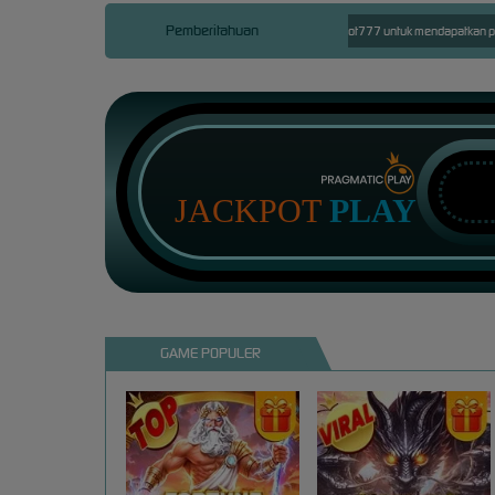
Pemberitahuan
g keuntungan besar yang selalu di hadirkan provider slot777 untuk mendapatkan pluang jackpt b
JACKPOT
PLAY
GAME POPULER