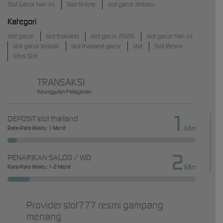
Slot Gacor hari ini
Slot Online
slot gacor terbaru
Kategori
slot gacor
slot thailand
slot gacor 2026
slot gacor hari ini
slot gacor terbaik
slot thailand gacor
slot
Slot Resmi
Situs Slot
TRANSAKSI
Keunggulan Pelayanan
1
DEPOSIT slot thailand
Min
Rata-Rata Waktu: 1 Menit
2
PENARIKAN SALDO / WD
Min
Rata-Rata Waktu: 1-2 Menit
Provider slot777 resmi gampang
menang