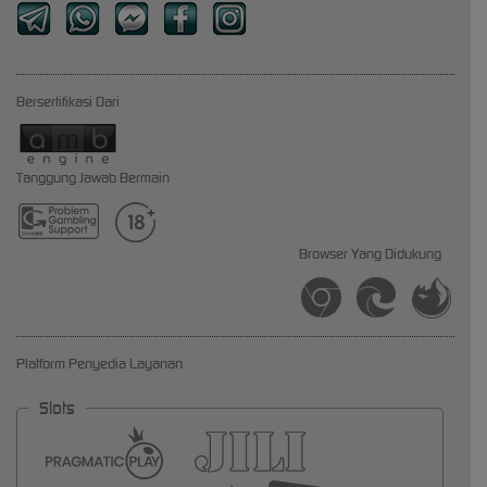
Bersertifikasi Dari
Tanggung Jawab Bermain
Browser Yang Didukung
Platform Penyedia Layanan
Slots