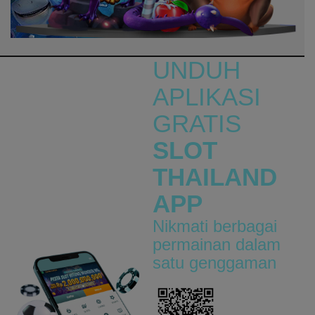
vswaysbandit
ans****a
IDR
6,998,600.00
vs20olympgate
UNDUH
rydhos****e
APLIKASI
IDR
6,989,400.00
GRATIS
vswaysmahwblck
SLOT
miste****0
IDR
6,784,500.00
THAILAND
vs20gatotx
APP
be****7
IDR
6,724,500.00
Nikmati berbagai
vs20stararx
permainan dalam
be****7
satu genggaman
IDR
6,592,400.00
vs20fruitswx
sco****9
IDR
5,941,200.00