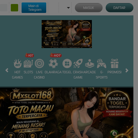
Main di
MASUK
DAFTAR
Telegram
HOT
SLOTS
LIVE
OLAHRAGA
TOGEL
CRASH
ARCADE
E-
PROMOSI
GAMES
CASINO
GAME
SPORTS