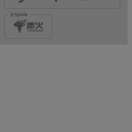
E-Sports