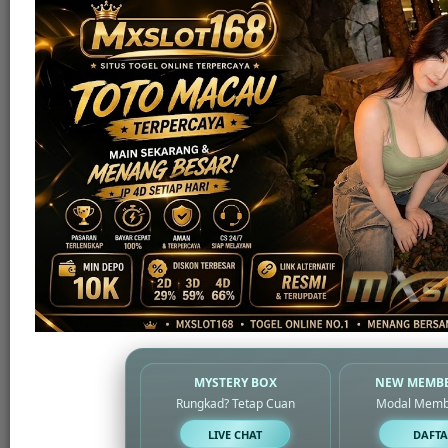
MYSTERY BOX
NEW MEMBE
Rungkad? Tetap Cuan
Modal Memb
Live Casino
LIVE CHAT
DAFTA