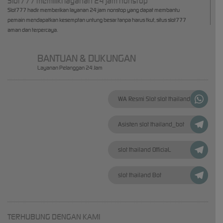
Slot777 memiliki layanan 24 jam nonstop
Slot777 hadir memberikan layanan 24 jam nonstop yang dapat membantu
pemain mendapatkan kesemptan untung besar tanpa harus tkut, situs slot777
aman dan terpercaya.
BANTUAN & DUKUNGAN
Layanan Pelanggan 24 Jam
WA Resmi Slot slot thailand
Asisten slot thailand_bot
slot thailand OfficiaL
slot thailand Bot
TERHUBUNG DENGAN KAMI