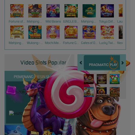
Fortune of Olympus
Mahjong Wins 3 – Black Scatter
Wild Beans
JUNGLE BANG BANG
Mahjong Ways 2
Tokyo Drift Nitro
Laughing Buddha Nexus
Mahjong Ways
Wukong - Black Scatter
Mochi Mania 1000
Fortune Gems
Gates of Olympus Super Scatter
Lucky Twins Nexus
Nexus Tombstone RIP
Video Slots Popular
PEMENANG MESIN SLOT
miste****0
IDR
15,047,200.00
vs20fruitswx
ma****5
IDR
9,253,200.00
vs20starlightx
vsteadf****1
IDR
8,998,000.00