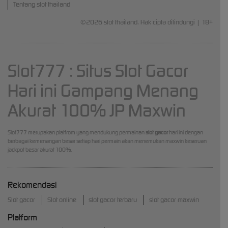
Tentang slot thailand
©2026 slot thailand. Hak cipta dilindungi | 18+
Slot777 : Situs Slot Gacor
Hari ini Gampang Menang
Akurat 100% JP Maxwin
Slot777 merupakan platfrom yang mendukung permainan
slot gacor
hari ini dengan
berbagai kemenangan besar setiap hari permain akan menemukan maxwin keseruan
jackpot besar akurat 100%.
Rekomendasi
Slot gacor
Slot online
slot gacor terbaru
slot gacor maxwin
Platform