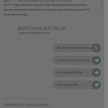
Slot777 memiliki layanan 24 jam nonstop
Slot777 hadir memberikan layanan 24 jam nonstop yang dapat membantu
pemain mendapatkan kesemptan untung besar tanpa harus tkut, situs slot777
aman dan terpercaya.
BANTUAN & DUKUNGAN
Layanan Pelanggan 24 Jam
WA Resmi Slot slot thailand
Asisten slot thailand_bot
slot thailand OfficiaL
slot thailand Bot
TERHUBUNG DENGAN KAMI