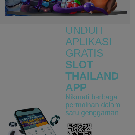
vswaysbandit
ans****a
IDR
6,998,600.00
vs20olympgate
UNDUH
rydhos****e
APLIKASI
IDR
6,989,400.00
GRATIS
vswaysmahwblck
SLOT
miste****0
IDR
6,784,500.00
THAILAND
vs20gatotx
APP
be****7
IDR
6,724,500.00
Nikmati berbagai
vs20stararx
permainan dalam
be****7
satu genggaman
IDR
6,592,400.00
vs20fruitswx
sco****9
IDR
5,941,200.00