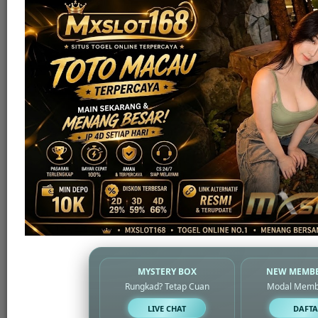
MYSTERY BOX
NEW MEMBE
Rungkad? Tetap Cuan
Modal Memb
Live Casino
LIVE CHAT
DAFTA