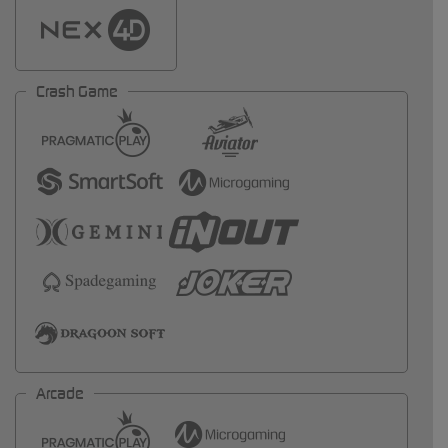
Crash Game
Arcade