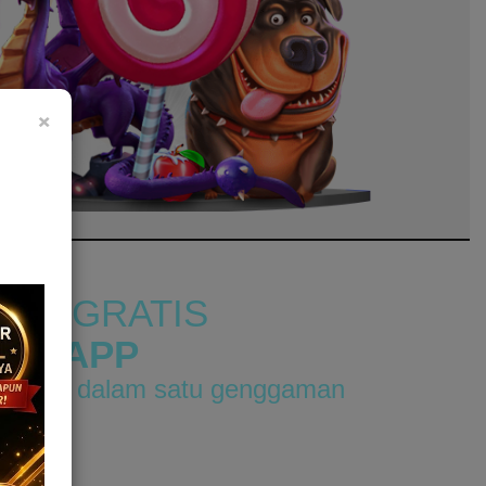
×
ASI GRATIS
AND APP
rmainan dalam satu genggaman
iland