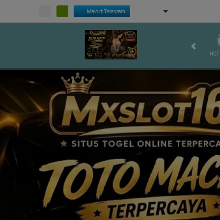
Main di Telegram
HOT