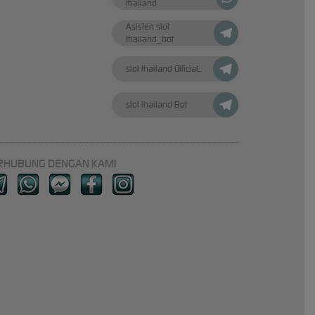
thailand
Asisten slot
thailand_bot
slot thailand OfficiaL
slot thailand Bot
RHUBUNG DENGAN KAMI