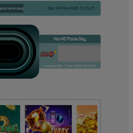
Sab, 28-Feb-2026 12.15.25
ni dengan berbagai kemenangan besar setiap hari permain akan menemukan maxwin keseruan jac
Nex4D Pools Day
Live Draw Min, 11-Jan-2026 00.00.00