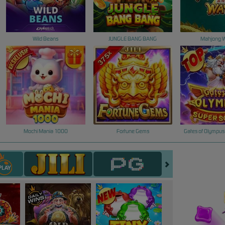
Wild Beans
JUNGLE BANG BANG
Mahjong 
Mochi Mania 1000
Fortune Gems
Gates of Olympus 