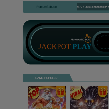
Pemberitahuan
g keuntungan besar yang selalu di hadirkan provider slot777 untuk mendapatkan pluang jackpt b
JACKPOT
PLAY
GAME POPULER