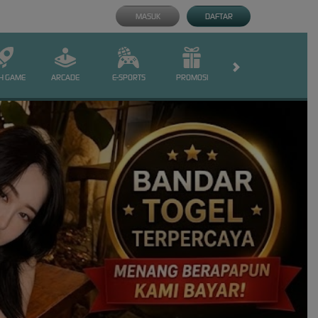
MASUK
DAFTAR
H GAME
ARCADE
E-SPORTS
PROMOSI