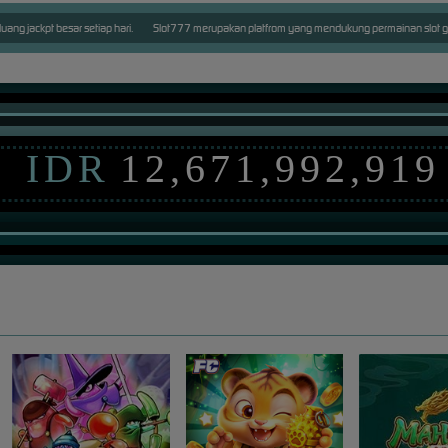
esar setiap hari.
Slot777 merupakan platfrom yang mendukung permainan slot gacor hari in
IDR
12,671,992,919