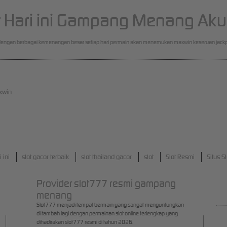
cor Hari ini Gampang Menang A
i dengan berbagai kemenangan besar setiap hari permain akan menemukan maxwin keseruan jackp
xwin
 ini
slot gacor terbaik
slot thailand gacor
slot
Slot Resmi
Situs Sl
Provider slot777 resmi gampang
menang
Slot777 menjadi tempat bermain yang sangat menguntungkan
di tambah lagi dengan permainan slot online terlengkap yang
dihadirakan slot777 resmi di tahun 2026.