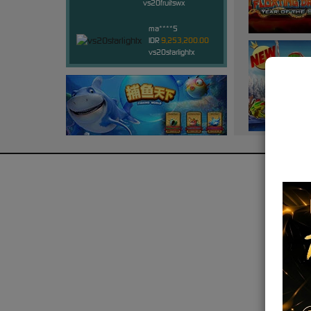
vs20fruitswx
ma****5
IDR
9,253,200.00
vs20starlightx
vsteadf****1
IDR
8,998,000.00
vswaysbandit
ans****a
IDR
6,998,600.00
vs20olympgate
rydhos****e
IDR
6,989,400.00
vswaysmahwblck
miste****0
IDR
6,784,500.00
vs20gatotx
be****7
IDR
6,724,500.00
vs20stararx