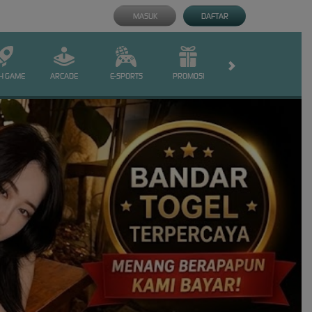
MASUK
DAFTAR
H GAME
ARCADE
E-SPORTS
PROMOSI