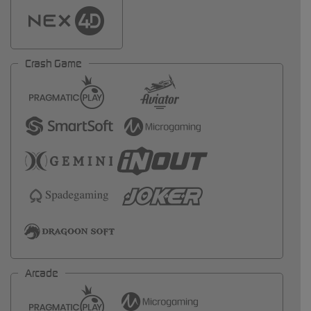
Crash Game
Arcade