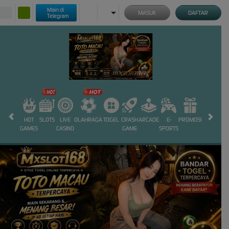
Main di
MASUK
DAFTAR
Telegram
HOT
SLOTS
LIVE
OLAHRAGA
TOGEL
CRASH
ARCADE
E-
PROMOSI
GAMES
CASINO
GAME
SPORTS