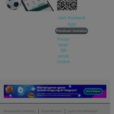
vs20fruitswx
miste****0
IDR
4,520,000.00
slot thailand
vs20olympx
App
Panduan instalasi
Pindai
kode
QR
untuk
Unduh
Android
APK
Responsible Gambling
Pusat Bantuan
Syarat dan Ketentuan