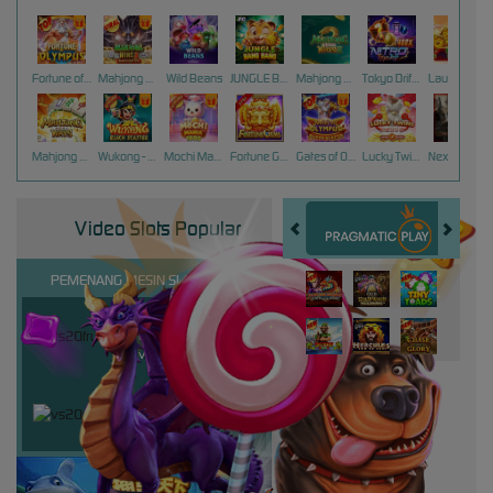
Fortune of Olympus
Mahjong Wins 3 – Black Scatter
Wild Beans
JUNGLE BANG BANG
Mahjong Ways 2
Tokyo Drift Nitro
Laughing Buddha Nexus
Mahjong Ways
Wukong - Black Scatter
Mochi Mania 1000
Fortune Gems
Gates of Olympus Super Scatter
Lucky Twins Nexus
Nexus Tombstone RIP
Video Slots Popular
PEMENANG MESIN SLOT
miste****0
IDR
15,047,200.00
vs20fruitswx
ma****5
IDR
9,253,200.00
vs20starlightx
vsteadf****1
IDR
8,998,000.00