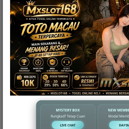
MYSTERY BOX
NEW MEMBE
Rungkad? Tetap Cuan
Modal Memb
Live Casino
LIVE CHAT
DAFTA