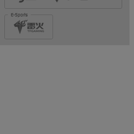
E-Sports