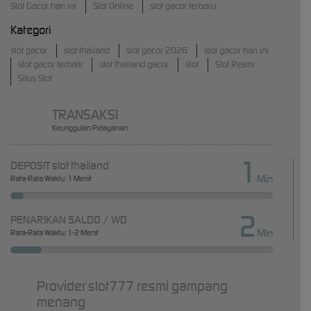
Slot Gacor hari ini
Slot Online
slot gacor terbaru
Kategori
slot gacor
slot thailand
slot gacor 2026
slot gacor hari ini
slot gacor terbaik
slot thailand gacor
slot
Slot Resmi
Situs Slot
TRANSAKSI
Keunggulan Pelayanan
1
DEPOSIT slot thailand
Min
Rata-Rata Waktu: 1 Menit
2
PENARIKAN SALDO / WD
Min
Rata-Rata Waktu: 1-2 Menit
Provider slot777 resmi gampang
menang