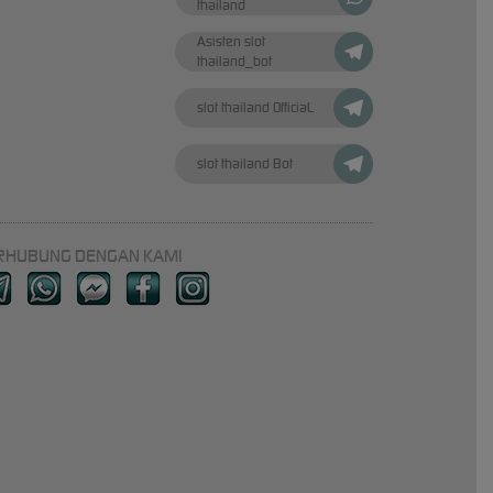
thailand
Asisten slot
thailand_bot
slot thailand OfficiaL
slot thailand Bot
RHUBUNG DENGAN KAMI