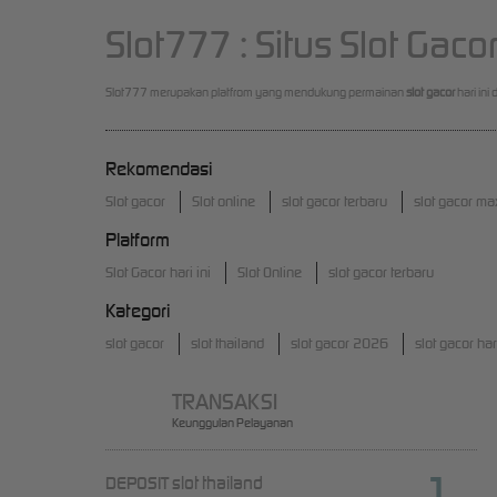
Slot777 : Situs Slot Ga
Slot777 merupakan platfrom yang mendukung permainan
slot gacor
hari in
Rekomendasi
Slot gacor
Slot online
slot gacor terbaru
slot gacor ma
Platform
Slot Gacor hari ini
Slot Online
slot gacor terbaru
Kategori
slot gacor
slot thailand
slot gacor 2026
slot gacor hari
TRANSAKSI
Keunggulan Pelayanan
1
DEPOSIT slot thailand