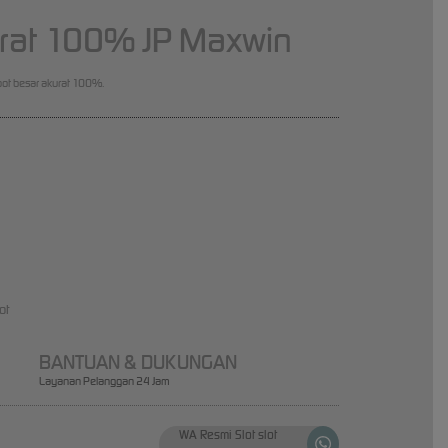
kurat 100% JP Maxwin
ot besar akurat 100%.
ot
BANTUAN & DUKUNGAN
Layanan Pelanggan 24 Jam
WA Resmi Slot slot