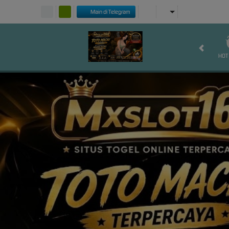
Main di Telegram
HOT