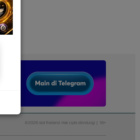
Pindai kode
untuk Und
Android A
©2026 slot thailand. Hak cipta dilindungi | 18+