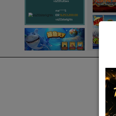
vs20fruitswx
ma****5
IDR
9,253,200.00
vs20starlightx
vsteadf****1
IDR
8,998,000.00
vswaysbandit
ans****a
IDR
6,998,600.00
vs20olympgate
rydhos****e
IDR
6,989,400.00
vswaysmahwblck
miste****0
IDR
6,784,500.00
vs20gatotx
be****7
IDR
6,724,500.00
vs20stararx