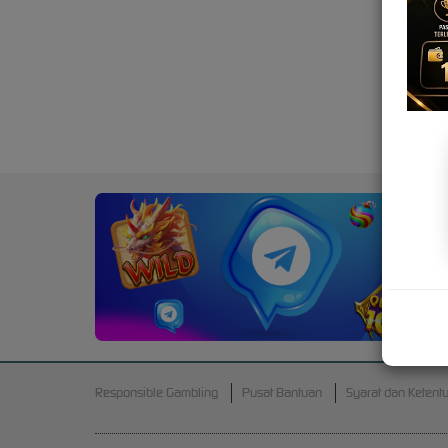
be****7
IDR
6,592,400.00
vs20fruitswx
sco****9
IDR
5,941,200.00
vs20fruitswx
miste****0
IDR
4,520,000.00
vs20olympx
Responsible Gambling
Pusat Bantuan
Syarat dan Ketent