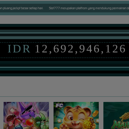
t besar setiap hari.
Slot777 merupakan platfrom yang mendukung permainan slot gacor har
IDR
12,692,946,126