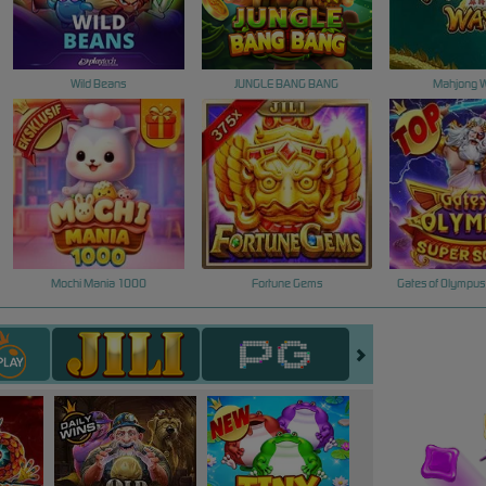
Wild Beans
JUNGLE BANG BANG
Mahjong 
Mochi Mania 1000
Fortune Gems
Gates of Olympus 