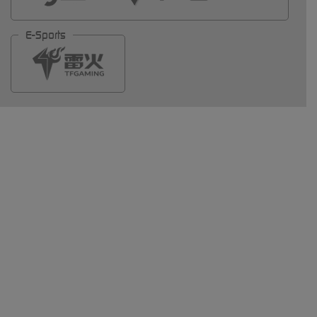
E-Sports