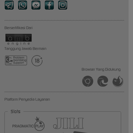
Bersertifikasi Dari
Tanggung Jawab Bermain
Browser Yang Didukung
Platform Penyedia Layanan
Slots