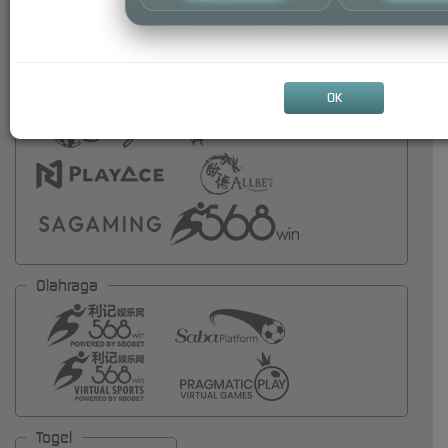
OK
Olahraga
Togel