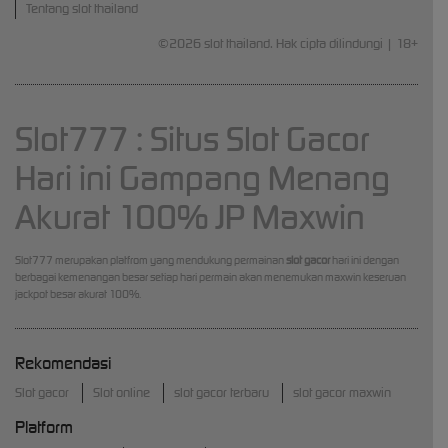
Tentang slot thailand
©2026 slot thailand. Hak cipta dilindungi | 18+
Slot777 : Situs Slot Gacor
Hari ini Gampang Menang
Akurat 100% JP Maxwin
Slot777 merupakan platfrom yang mendukung permainan
slot gacor
hari ini dengan
berbagai kemenangan besar setiap hari permain akan menemukan maxwin keseruan
jackpot besar akurat 100%.
Rekomendasi
Slot gacor
Slot online
slot gacor terbaru
slot gacor maxwin
Platform