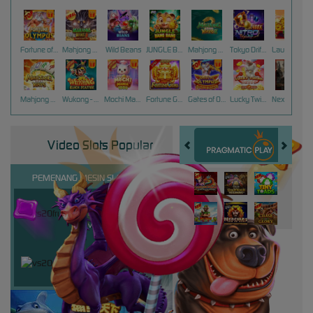
Fortune of Olympus
Mahjong Wins 3 – Black Scatter
Wild Beans
JUNGLE BANG BANG
Mahjong Ways 2
Tokyo Drift Nitro
Laughing Buddha Nexus
Mahjong Ways
Wukong - Black Scatter
Mochi Mania 1000
Fortune Gems
Gates of Olympus Super Scatter
Lucky Twins Nexus
Nexus Tombstone RIP
Video Slots Popular
PEMENANG MESIN SLOT
miste****0
IDR
15,047,200.00
vs20fruitswx
ma****5
IDR
9,253,200.00
vs20starlightx
vsteadf****1
IDR
8,998,000.00