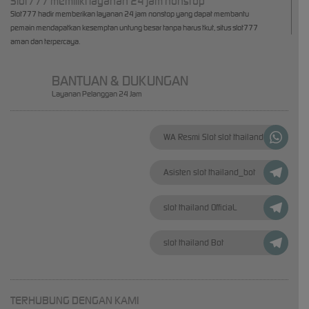
Slot777 memiliki layanan 24 jam nonstop
Slot777 hadir memberikan layanan 24 jam nonstop yang dapat membantu
pemain mendapatkan kesemptan untung besar tanpa harus tkut, situs slot777
aman dan terpercaya.
BANTUAN & DUKUNGAN
Layanan Pelanggan 24 Jam
WA Resmi Slot slot thailand
Asisten slot thailand_bot
slot thailand OfficiaL
slot thailand Bot
TERHUBUNG DENGAN KAMI