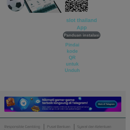
vs20fruitswx
miste****0
IDR
4,520,000.00
slot thailand
vs20olympx
App
Panduan instalasi
Pindai
kode
QR
untuk
Unduh
Android
APK
Responsible Gambling
Pusat Bantuan
Syarat dan Ketentuan