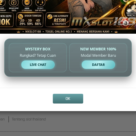
Panduan in
Pindai kode QR
untuk Unduh
Android APK
MYSTERY BOX
NEW MEMBER 100%
Rungkad? Tetap Cuan
Modal Member Baru
LIVE CHAT
DAFTAR
OK
uan
Tentang slot thailand