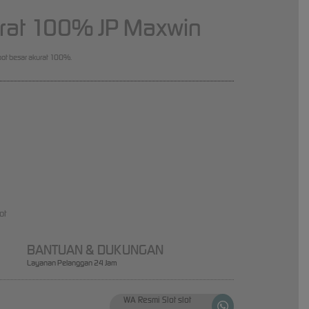
kurat 100% JP Maxwin
ot besar akurat 100%.
ot
BANTUAN & DUKUNGAN
Layanan Pelanggan 24 Jam
WA Resmi Slot slot