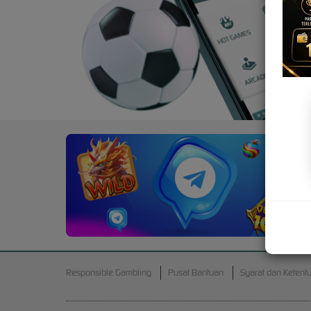
be****7
IDR
6,592,400.00
vs20fruitswx
sco****9
IDR
5,941,200.00
vs20fruitswx
miste****0
IDR
4,520,000.00
vs20olympx
Responsible Gambling
Pusat Bantuan
Syarat dan Ketent