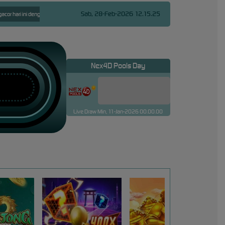
Sab, 28-Feb-2026 12.15.25
ni dengan berbagai kemenangan besar setiap hari permain akan menemukan maxwin keseruan jac
Nex4D Pools Day
Live Draw Min, 11-Jan-2026 00.00.00