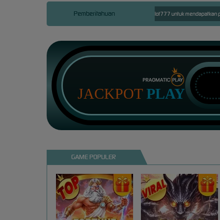
Pemberitahuan
g keuntungan besar yang selalu di hadirkan provider slot777 untuk mendapatkan pluang jackpt b
JACKPOT
PLAY
GAME POPULER