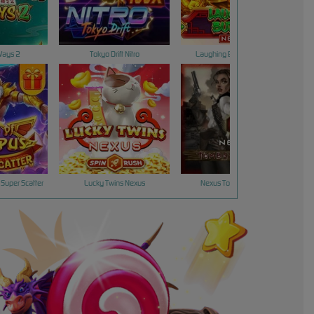
Ways 2
Tokyo Drift Nitro
Laughing Buddha Nexus
Super Scatter
Lucky Twins Nexus
Nexus Tombstone RIP