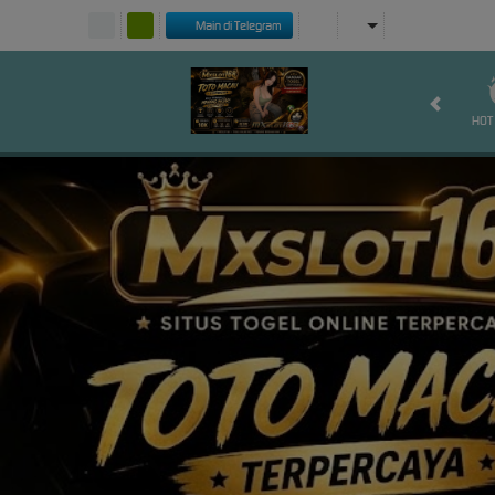
Main di Telegram
HOT