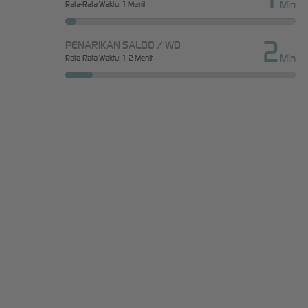
Min
Rata-Rata Waktu: 1 Menit
2
PENARIKAN SALDO / WD
Min
Rata-Rata Waktu: 1-2 Menit