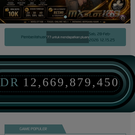
Sab, 28-Feb-
Pemberitahuan
di hadirkan provider slot777 untuk mendapatkan pluang jackpt besar setiap hari.
Slot777 m
2026 12.15.25
IDR
12,669,879,450
GAME POPULER