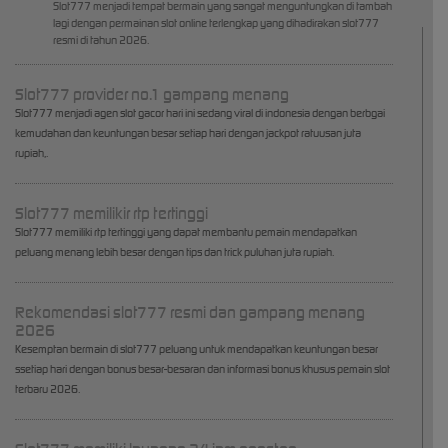
Slot777 menjadi tempat bermain yang sangat menguntungkan di tambah
lagi dengan permainan slot online terlengkap yang dihadirakan slot777
resmi di tahun 2026.
Slot777 provider no.1 gampang menang
Slot777 menjadi agen slot gacor hari ini sedang viral di indonesia dengan berbgai
kemudahan dan keuntungan besar setiap hari dengan jackpot ratuusan juta
rupiah,.
Slot777 memilikir rtp tertinggi
Slot777 memiliki rtp tertinggi yang dapat membantu pemain mendapatkan
peluang menang lebih besar dengan tips dan trick puluhan juta rupiah.
Rekomendasi slot777 resmi dan gampang menang
2026
Kesemptan bermain di slot777 peluang untuk mendapatkan keuntungan besar
ssetiap hari dengan bonus besar-besaran dan informasi bonus khusus pemain slot
terbaru 2026.