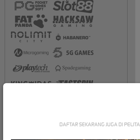
DAFTAR SEKARANG JUGA DI PELIT