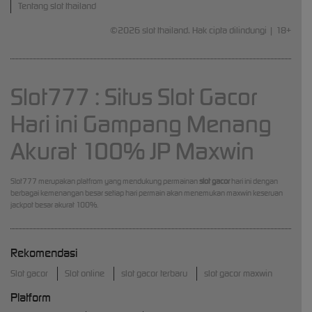
Tentang slot thailand
©2026 slot thailand. Hak cipta dilindungi | 18+
Slot777 : Situs Slot Gacor
Hari ini Gampang Menang
Akurat 100% JP Maxwin
Slot777 merupakan platfrom yang mendukung permainan
slot gacor
hari ini dengan
berbagai kemenangan besar setiap hari permain akan menemukan maxwin keseruan
jackpot besar akurat 100%.
Rekomendasi
Slot gacor
Slot online
slot gacor terbaru
slot gacor maxwin
Platform