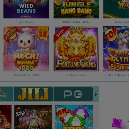
Wild Beans
JUNGLE BANG BANG
Mahjong 
Mochi Mania 1000
Fortune Gems
Gates of Olympus 