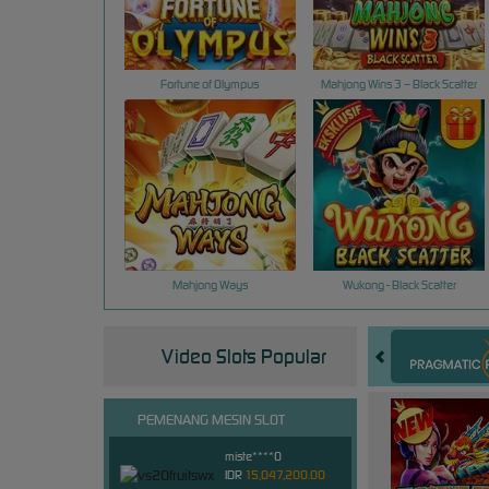
Fortune of Olympus
Mahjong Wins 3 – Black Scatter
Mahjong Ways
Wukong - Black Scatter
Video Slots Popular
PEMENANG MESIN SLOT
miste****0
IDR
15,047,200.00