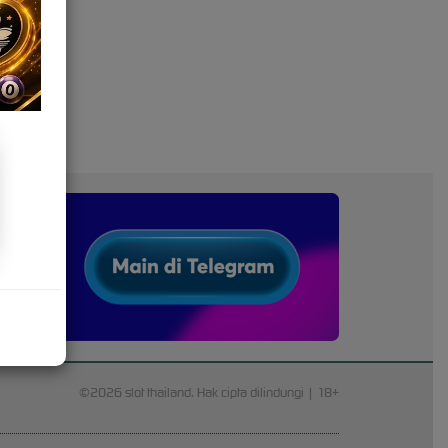
stalasi
©2026 slot thailand. Hak cipta dilindungi | 18+