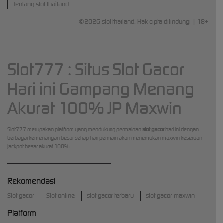
Tentang slot thailand
©2026 slot thailand. Hak cipta dilindungi | 18+
Slot777 : Situs Slot Gacor
Hari ini Gampang Menang
Akurat 100% JP Maxwin
Slot777 merupakan platfrom yang mendukung permainan
slot gacor
hari ini dengan
berbagai kemenangan besar setiap hari permain akan menemukan maxwin keseruan
jackpot besar akurat 100%.
Rekomendasi
Slot gacor
Slot online
slot gacor terbaru
slot gacor maxwin
Platform