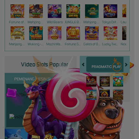
Fortune of Olympus
Mahjong Wins 3 – Black Scatter
Wild Beans
JUNGLE BANG BANG
Mahjong Ways 2
Tokyo Drift Nitro
Laughing Buddha Nexus
Mahjong Ways
Wukong - Black Scatter
Mochi Mania 1000
Fortune Gems
Gates of Olympus Super Scatter
Lucky Twins Nexus
Nexus Tombstone RIP
Video Slots Popular
PEMENANG MESIN SLOT
miste****0
IDR
15,047,200.00
vs20fruitswx
ma****5
IDR
9,253,200.00
vs20starlightx
vsteadf****1
IDR
8,998,000.00