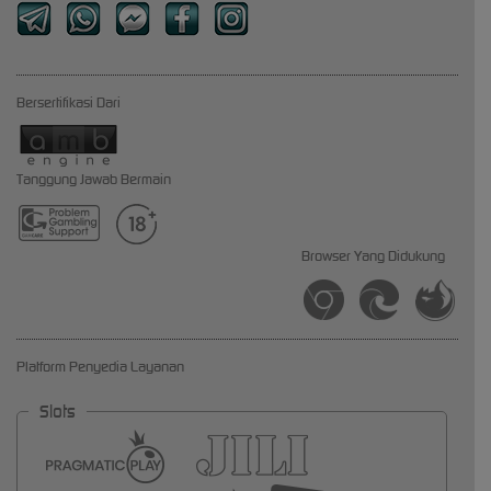
Bersertifikasi Dari
Tanggung Jawab Bermain
Browser Yang Didukung
Platform Penyedia Layanan
Slots