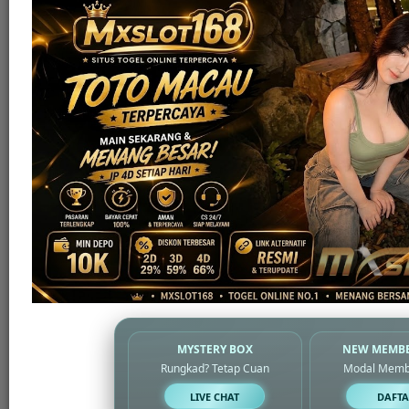
MYSTERY BOX
NEW MEMBE
Rungkad? Tetap Cuan
Modal Memb
Live Casino
LIVE CHAT
DAFTA