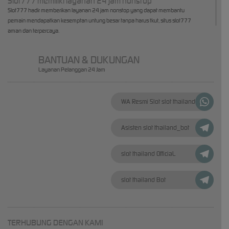
Slot777 memiliki layanan 24 jam nonstop
Slot777 hadir memberikan layanan 24 jam nonstop yang dapat membantu
pemain mendapatkan kesemptan untung besar tanpa harus tkut, situs slot777
aman dan terpercaya.
BANTUAN & DUKUNGAN
Layanan Pelanggan 24 Jam
WA Resmi Slot slot thailand
Asisten slot thailand_bot
slot thailand OfficiaL
slot thailand Bot
TERHUBUNG DENGAN KAMI