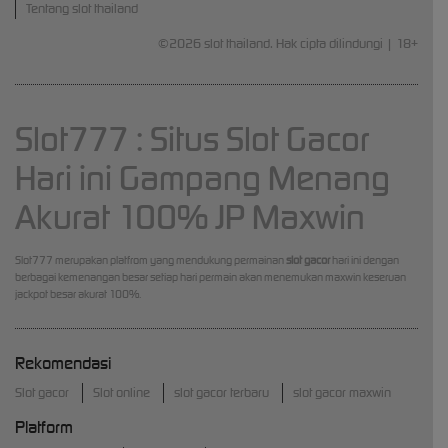
Tentang slot thailand
©2026 slot thailand. Hak cipta dilindungi | 18+
Slot777 : Situs Slot Gacor
Hari ini Gampang Menang
Akurat 100% JP Maxwin
Slot777 merupakan platfrom yang mendukung permainan
slot gacor
hari ini dengan
berbagai kemenangan besar setiap hari permain akan menemukan maxwin keseruan
jackpot besar akurat 100%.
Rekomendasi
Slot gacor
Slot online
slot gacor terbaru
slot gacor maxwin
Platform