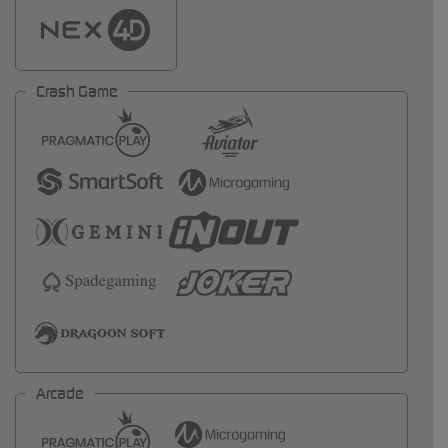
Crash Game
Arcade