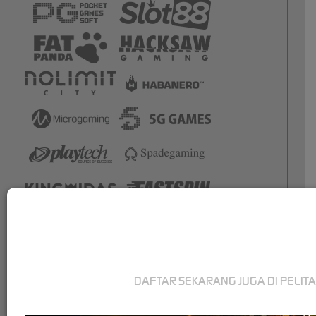
DAFTAR SEKARANG JUGA DI PELIT