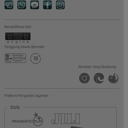
Bersertifikasi Dari
Tanggung Jawab Bermain
Browser Yang Didukung
Platform Penyedia Layanan
Slots