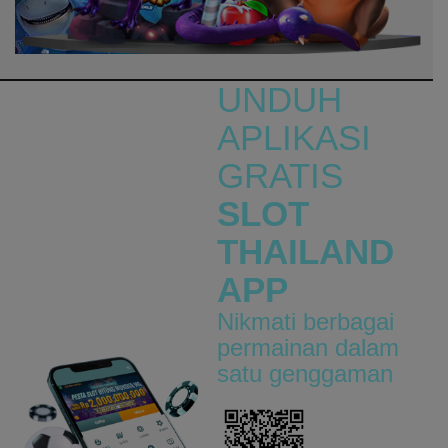
vswaysbandit
ans****a
IDR
6,998,600.00
vs20olympgate
UNDUH
rydhos****e
APLIKASI
IDR
6,989,400.00
GRATIS
vswaysmahwblck
SLOT
miste****0
IDR
6,784,500.00
THAILAND
vs20gatotx
APP
be****7
IDR
6,724,500.00
Nikmati berbagai
vs20stararx
permainan dalam
be****7
satu genggaman
IDR
6,592,400.00
vs20fruitswx
sco****9
IDR
5,941,200.00