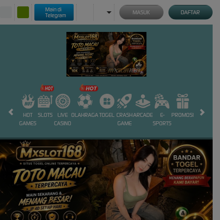
Main di
MASUK
DAFTAR
Telegram
HOT
SLOTS
LIVE
OLAHRAGA
TOGEL
CRASH
ARCADE
E-
PROMOSI
GAMES
CASINO
GAME
SPORTS