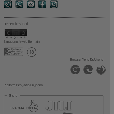
Bersertifikasi Dari
Tanggung Jawab Bermain
Browser Yang Didukung
Platform Penyedia Layanan
Slots