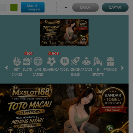
Main di
MASUK
DAFTAR
Telegram
HOT
SLOTS
LIVE
OLAHRAGA
TOGEL
CRASH
ARCADE
E-
PROMOSI
GAMES
CASINO
GAME
SPORTS