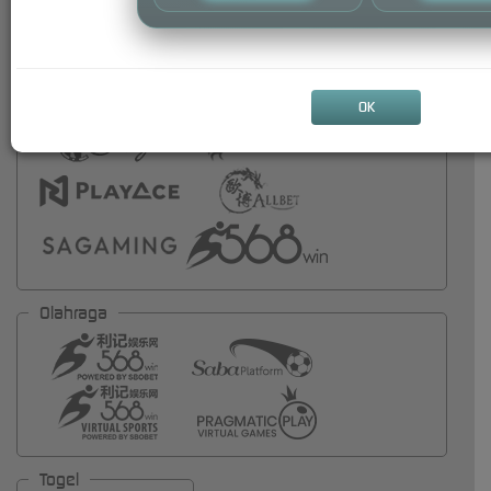
OK
Olahraga
Togel