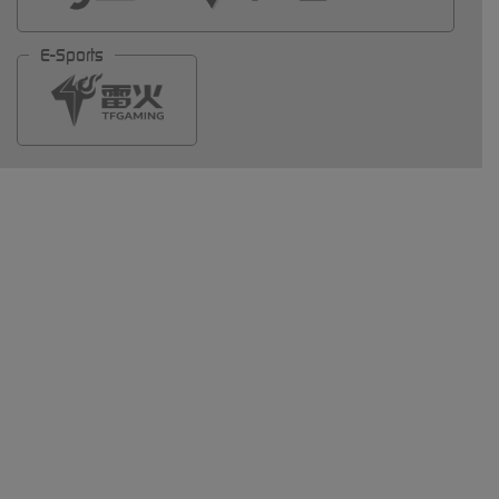
E-Sports