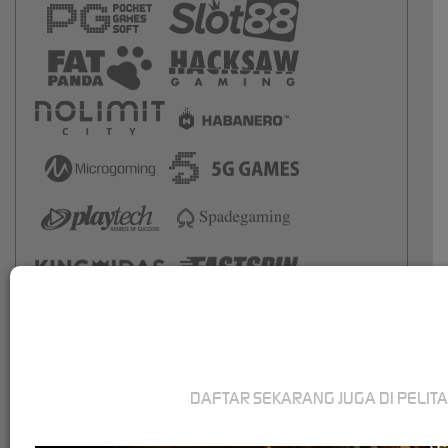
DAFTAR SEKARANG JUGA DI PELIT