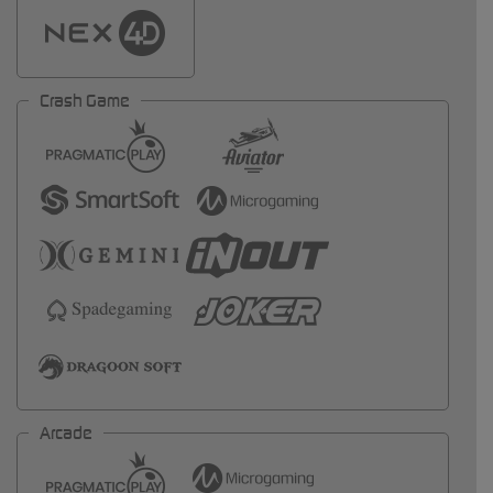
Crash Game
Arcade