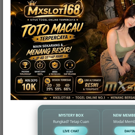
MYSTERY BOX
NEW MEMBE
Rungkad? Tetap Cuan
Modal Memb
Live Casino
LIVE CHAT
DAFTA