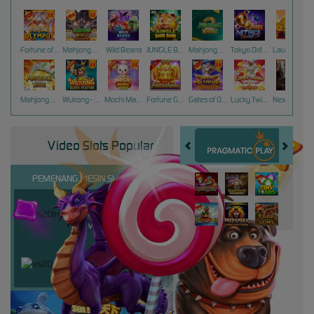
Fortune of Olympus
Mahjong Wins 3 – Black Scatter
Wild Beans
JUNGLE BANG BANG
Mahjong Ways 2
Tokyo Drift Nitro
Laughing Buddha Nexus
Mahjong Ways
Wukong - Black Scatter
Mochi Mania 1000
Fortune Gems
Gates of Olympus Super Scatter
Lucky Twins Nexus
Nexus Tombstone RIP
Video Slots Popular
PEMENANG MESIN SLOT
miste****0
IDR
15,047,200.00
vs20fruitswx
ma****5
IDR
9,253,200.00
vs20starlightx
vsteadf****1
IDR
8,998,000.00