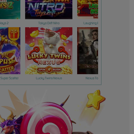
Ways 2
Tokyo Drift Nitro
Laughing Buddha Nexus
Super Scatter
Lucky Twins Nexus
Nexus Tombstone RIP