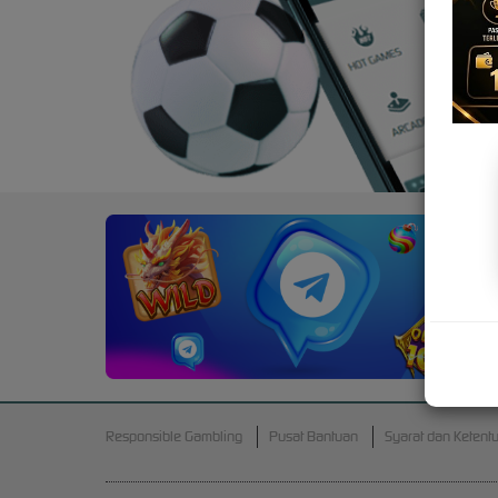
be****7
IDR
6,592,400.00
vs20fruitswx
sco****9
IDR
5,941,200.00
vs20fruitswx
miste****0
IDR
4,520,000.00
vs20olympx
Responsible Gambling
Pusat Bantuan
Syarat dan Ketent