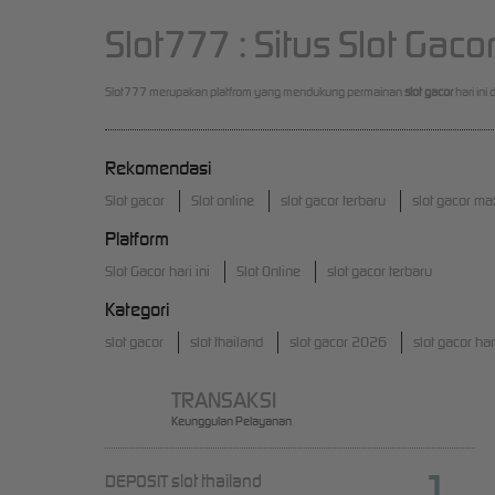
Slot777 : Situs Slot Ga
Slot777 merupakan platfrom yang mendukung permainan
slot gacor
hari in
Rekomendasi
Slot gacor
Slot online
slot gacor terbaru
slot gacor ma
Platform
Slot Gacor hari ini
Slot Online
slot gacor terbaru
Kategori
slot gacor
slot thailand
slot gacor 2026
slot gacor hari
TRANSAKSI
Keunggulan Pelayanan
1
DEPOSIT slot thailand