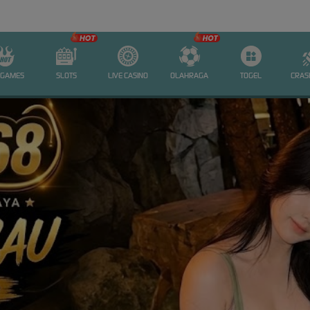
 GAMES
SLOTS
LIVE CASINO
OLAHRAGA
TOGEL
CRAS