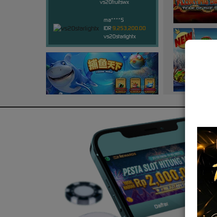
vs20fruitswx
ma****5
IDR
9,253,200.00
vs20starlightx
vsteadf****1
IDR
8,998,000.00
vswaysbandit
ans****a
IDR
6,998,600.00
vs20olympgate
rydhos****e
IDR
6,989,400.00
vswaysmahwblck
miste****0
IDR
6,784,500.00
vs20gatotx
be****7
IDR
6,724,500.00
vs20stararx