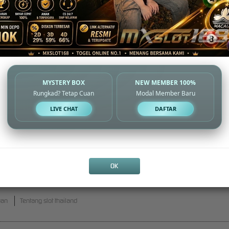
Panduan in
Pindai kode QR
untuk Unduh
Android APK
MYSTERY BOX
NEW MEMBER 100%
Rungkad? Tetap Cuan
Modal Member Baru
LIVE CHAT
DAFTAR
OK
uan
Tentang slot thailand