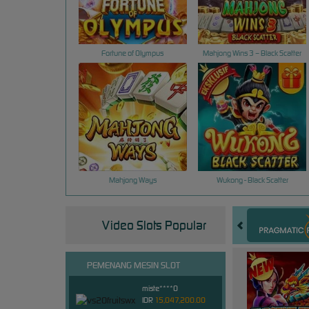
Fortune of Olympus
Mahjong Wins 3 – Black Scatter
Mahjong Ways
Wukong - Black Scatter
Video Slots Popular
PEMENANG MESIN SLOT
miste****0
IDR
15,047,200.00