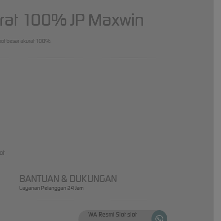
kurat 100% JP Maxwin
ot besar akurat 100%.
ot
BANTUAN & DUKUNGAN
Layanan Pelanggan 24 Jam
WA Resmi Slot slot