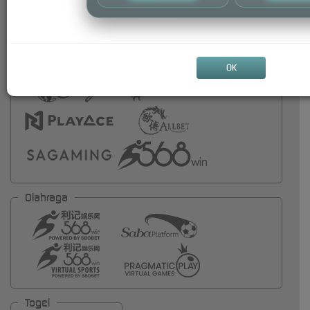
OK
Olahraga
Togel