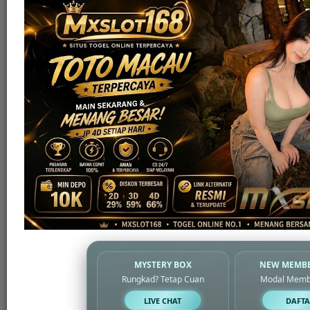
MYSTERY BOX
NEW MEMBE
Rungkad? Tetap Cuan
Modal Memb
Live Casino
LIVE CHAT
DAFTA