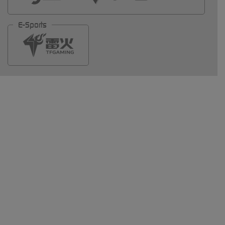
E-Sports