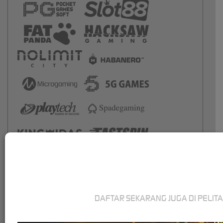
DAFTAR SEKARANG JUGA DI PELIT