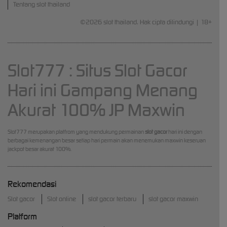
Tentang slot thailand
©2026 slot thailand. Hak cipta dilindungi | 18+
Slot777 : Situs Slot Gacor
Hari ini Gampang Menang
Akurat 100% JP Maxwin
Slot777 merupakan platfrom yang mendukung permainan
slot gacor
hari ini dengan
berbagai kemenangan besar setiap hari permain akan menemukan maxwin keseruan
jackpot besar akurat 100%.
Rekomendasi
Slot gacor
Slot online
slot gacor terbaru
slot gacor maxwin
Platform