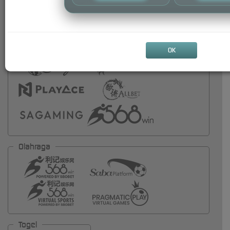
OK
Olahraga
Togel