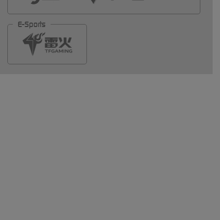
E-Sports