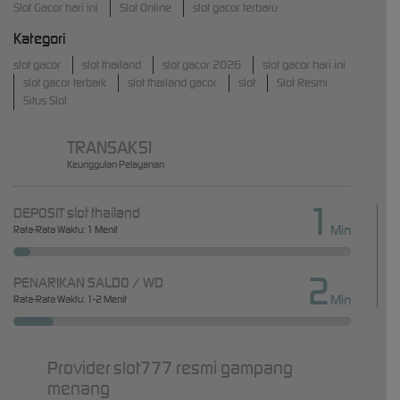
Slot Gacor hari ini
Slot Online
slot gacor terbaru
Kategori
slot gacor
slot thailand
slot gacor 2026
slot gacor hari ini
slot gacor terbaik
slot thailand gacor
slot
Slot Resmi
Situs Slot
TRANSAKSI
Keunggulan Pelayanan
1
DEPOSIT slot thailand
Min
Rata-Rata Waktu: 1 Menit
2
PENARIKAN SALDO / WD
Min
Rata-Rata Waktu: 1-2 Menit
Provider slot777 resmi gampang
menang