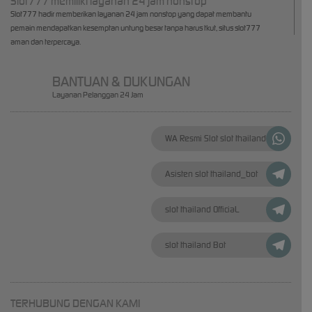
Slot777 memiliki layanan 24 jam nonstop
Slot777 hadir memberikan layanan 24 jam nonstop yang dapat membantu
pemain mendapatkan kesemptan untung besar tanpa harus tkut, situs slot777
aman dan terpercaya.
BANTUAN & DUKUNGAN
Layanan Pelanggan 24 Jam
WA Resmi Slot slot thailand
Asisten slot thailand_bot
slot thailand OfficiaL
slot thailand Bot
TERHUBUNG DENGAN KAMI