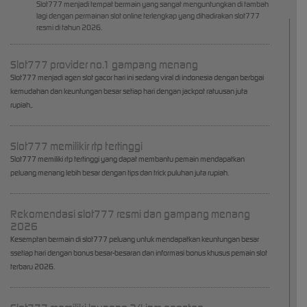
Slot777 menjadi tempat bermain yang sangat menguntungkan di tambah
lagi dengan permainan slot online terlengkap yang dihadirakan slot777
resmi di tahun 2026.
Slot777 provider no.1 gampang menang
Slot777 menjadi agen slot gacor hari ini sedang viral di indonesia dengan berbgai
kemudahan dan keuntungan besar setiap hari dengan jackpot ratuusan juta
rupiah,.
Slot777 memilikir rtp tertinggi
Slot777 memiliki rtp tertinggi yang dapat membantu pemain mendapatkan
peluang menang lebih besar dengan tips dan trick puluhan juta rupiah.
Rekomendasi slot777 resmi dan gampang menang
2026
Kesemptan bermain di slot777 peluang untuk mendapatkan keuntungan besar
ssetiap hari dengan bonus besar-besaran dan informasi bonus khusus pemain slot
terbaru 2026.