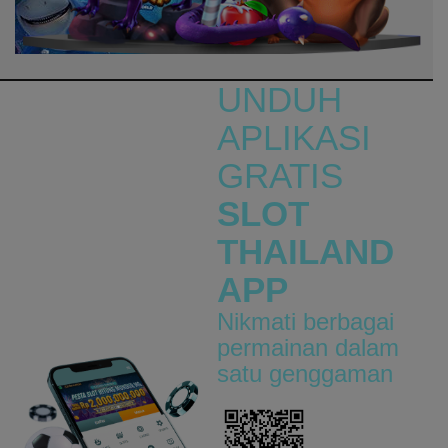
vswaysbandit
ans****a
IDR
6,998,600.00
vs20olympgate
UNDUH
rydhos****e
APLIKASI
IDR
6,989,400.00
GRATIS
vswaysmahwblck
SLOT
miste****0
IDR
6,784,500.00
THAILAND
vs20gatotx
APP
be****7
IDR
6,724,500.00
Nikmati berbagai
vs20stararx
permainan dalam
be****7
satu genggaman
IDR
6,592,400.00
vs20fruitswx
sco****9
IDR
5,941,200.00