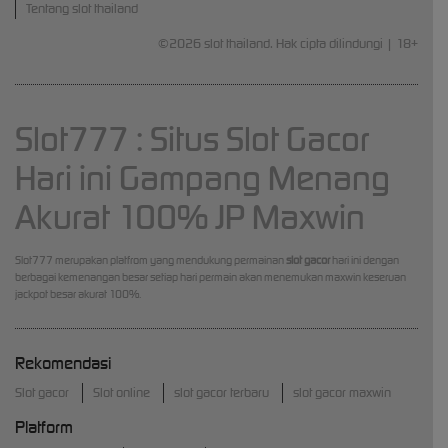
Tentang slot thailand
©2026 slot thailand. Hak cipta dilindungi | 18+
Slot777 : Situs Slot Gacor
Hari ini Gampang Menang
Akurat 100% JP Maxwin
Slot777 merupakan platfrom yang mendukung permainan
slot gacor
hari ini dengan
berbagai kemenangan besar setiap hari permain akan menemukan maxwin keseruan
jackpot besar akurat 100%.
Rekomendasi
Slot gacor
Slot online
slot gacor terbaru
slot gacor maxwin
Platform