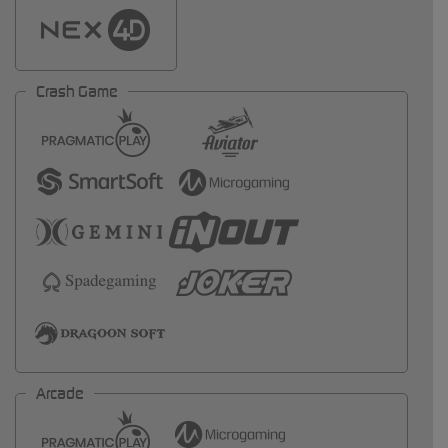
Crash Game
Arcade