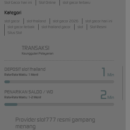
Slot Gacor hari ini
Slot Online
slot gacor terbaru
Kategori
slot gacor
slot thailand
slot gacor 2026
slot gacor hari ini
slot gacor terbaik
slot thailand gacor
slot
Slot Resmi
Situs Slot
TRANSAKSI
Keunggulan Pelayanan
1
DEPOSIT slot thailand
Min
Rata-Rata Waktu: 1 Menit
2
PENARIKAN SALDO / WD
Min
Rata-Rata Waktu: 1-2 Menit
Provider slot777 resmi gampang
menang