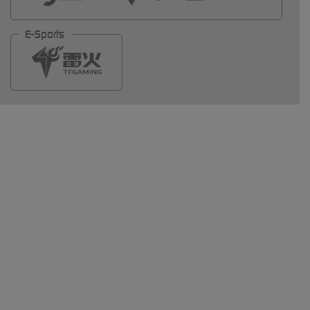
E-Sports