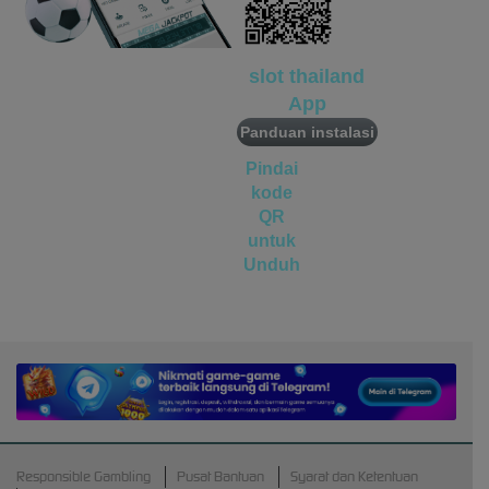
vs20fruitswx
miste****0
IDR
4,520,000.00
slot thailand
vs20olympx
App
Panduan instalasi
Pindai
kode
QR
untuk
Unduh
Android
APK
Responsible Gambling
Pusat Bantuan
Syarat dan Ketentuan