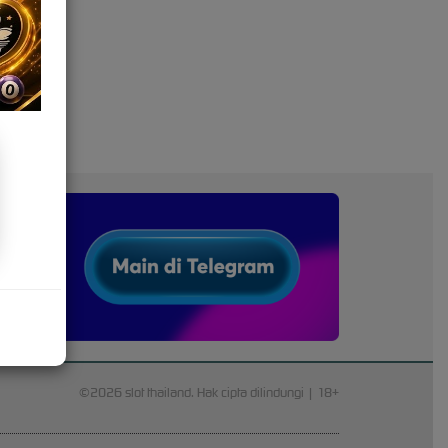
Pindai kode
untuk Und
Android A
©2026 slot thailand. Hak cipta dilindungi | 18+