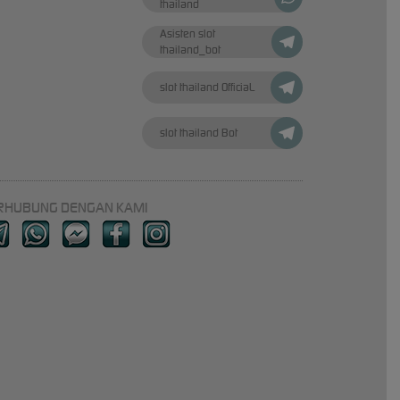
thailand
Asisten slot
thailand_bot
slot thailand OfficiaL
slot thailand Bot
RHUBUNG DENGAN KAMI