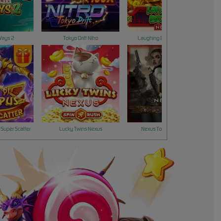
Ways 2
Tokyo Drift Nitro
Laughing Buddha Nexus
Super Scatter
Lucky Twins Nexus
Nexus Tombstone RIP