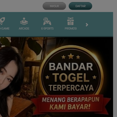
MASUK
DAFTAR
H GAME
ARCADE
E-SPORTS
PROMOSI