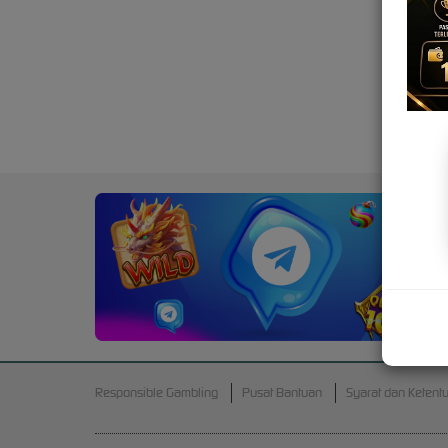
be****7
IDR
6,592,400.00
vs20fruitswx
sco****9
IDR
5,941,200.00
vs20fruitswx
miste****0
IDR
4,520,000.00
vs20olympx
Responsible Gambling
Pusat Bantuan
Syarat dan Ketent