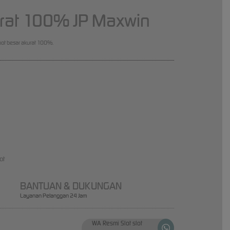
kurat 100% JP Maxwin
ot besar akurat 100%.
ot
BANTUAN & DUKUNGAN
Layanan Pelanggan 24 Jam
WA Resmi Slot slot