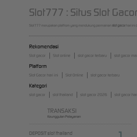
Slot777 : Situs Slot Ga
Slot777 merupakan platfrom yang mendukung permainan
slot gacor
hari in
Rekomendasi
Slot gacor
Slot online
slot gacor terbaru
slot gacor ma
Platform
Slot Gacor hari ini
Slot Online
slot gacor terbaru
Kategori
slot gacor
slot thailand
slot gacor 2026
slot gacor hari
TRANSAKSI
Keunggulan Pelayanan
1
DEPOSIT slot thailand