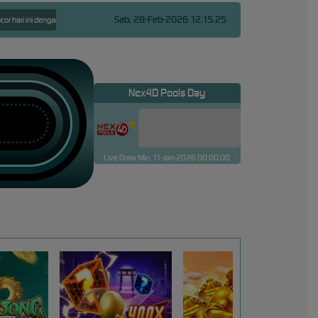
Sab, 28-Feb-2026 12.15.25
 dengan berbagai kemenangan besar setiap hari permain akan menemukan maxwin keseruan jackp
Nex4D Pools Day
Live Draw Min, 11-Jan-2026 00.00.00