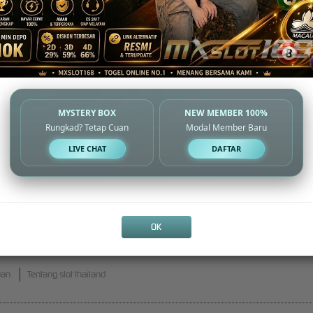
MYSTERY BOX
NEW MEMBER 100%
Rungkad? Tetap Cuan
Modal Member Baru
LIVE CHAT
DAFTAR
OK
uan
Tentang slot thailand