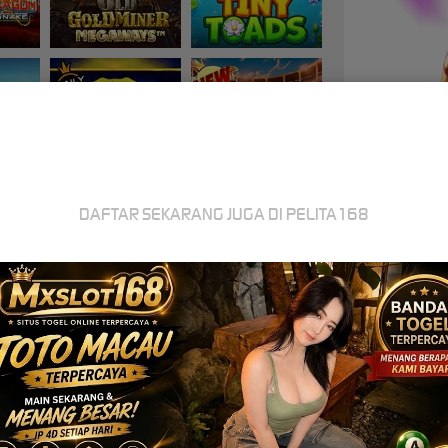
DAFTAR SEKARANG JUGA DI PELITA168