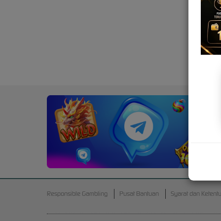
be****7
IDR
6,592,400.00
vs20fruitswx
sco****9
IDR
5,941,200.00
vs20fruitswx
miste****0
IDR
4,520,000.00
vs20olympx
Responsible Gambling
Pusat Bantuan
Syarat dan Ketent