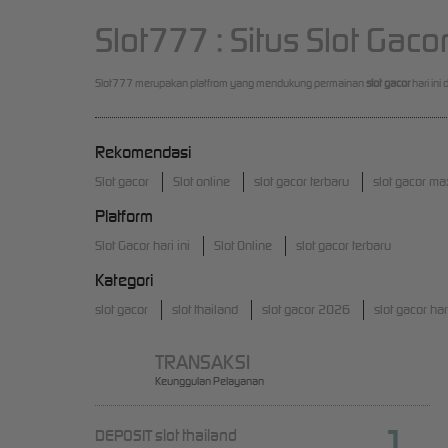
Slot777 : Situs Slot Ga
Slot777 merupakan platfrom yang mendukung permainan
slot gacor
hari in
Rekomendasi
Slot gacor
Slot online
slot gacor terbaru
slot gacor ma
Platform
Slot Gacor hari ini
Slot Online
slot gacor terbaru
Kategori
slot gacor
slot thailand
slot gacor 2026
slot gacor hari
TRANSAKSI
Keunggulan Pelayanan
1
DEPOSIT slot thailand