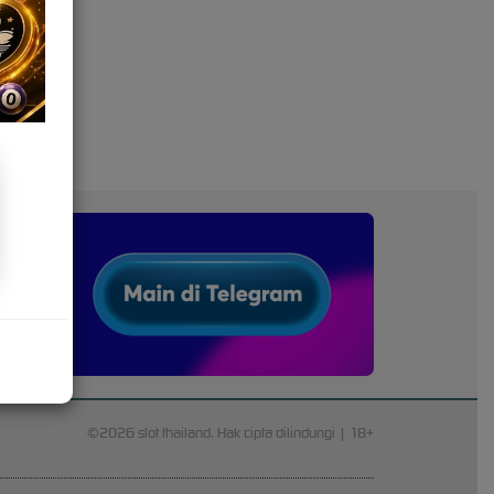
Pindai kode
untuk Und
Android A
©2026 slot thailand. Hak cipta dilindungi | 18+