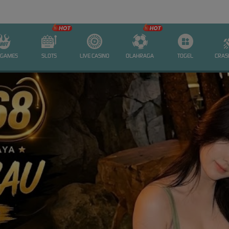
 GAMES
SLOTS
LIVE CASINO
OLAHRAGA
TOGEL
CRAS