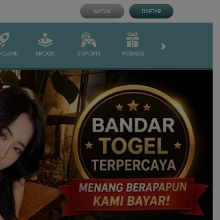
MASUK
DAFTAR
H GAME
ARCADE
E-SPORTS
PROMOSI