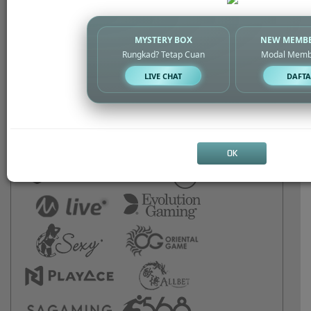
MYSTERY BOX
NEW MEMBE
Rungkad? Tetap Cuan
Modal Memb
LIVE CHAT
DAFTA
Live Casino
OK