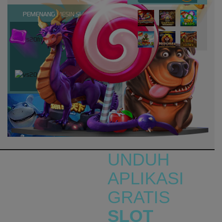
PEMENANG MESIN SLOT
miste****0
IDR
15,047,200.00
vs20fruitswx
ma****5
IDR
9,253,200.00
vs20starlightx
vsteadf****1
IDR
8,998,000.00
vswaysbandit
ans****a
IDR
6,998,600.00
vs20olympgate
UNDUH
rydhos****e
APLIKASI
IDR
6,989,400.00
GRATIS
vswaysmahwblck
SLOT
miste****0