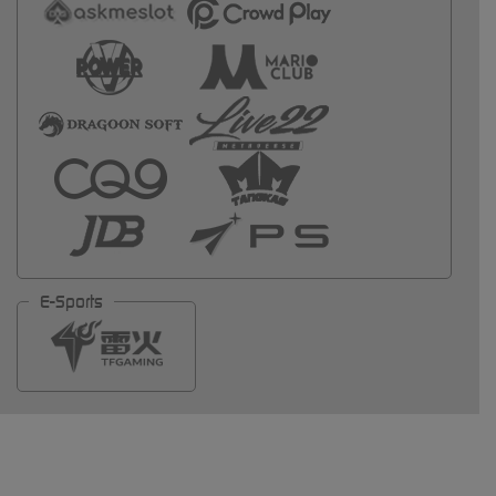
E-Sports