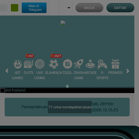
Main di
MASUK
DAFTAR
Telegram
HOT
SLOTS
LIVE
OLAHRAGA
TOGEL
CRASH
ARCADE
E-
PROMOSI
GAMES
CASINO
GAME
SPORTS
Sab, 28-Feb-
Pemberitahuan
 di hadirkan provider slot777 untuk mendapatkan pluang jackpt besar setiap hari.
Slot777 
2026 12.15.25