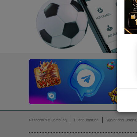
be****7
IDR
6,592,400.00
vs20fruitswx
sco****9
IDR
5,941,200.00
vs20fruitswx
miste****0
IDR
4,520,000.00
vs20olympx
Responsible Gambling
Pusat Bantuan
Syarat dan Ketent