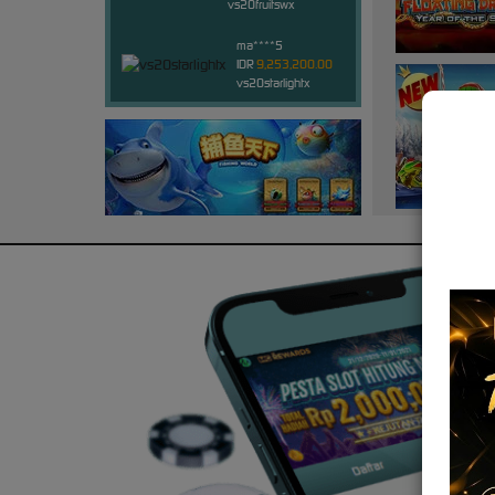
vs20fruitswx
ma****5
IDR
9,253,200.00
vs20starlightx
vsteadf****1
IDR
8,998,000.00
vswaysbandit
ans****a
IDR
6,998,600.00
vs20olympgate
rydhos****e
IDR
6,989,400.00
vswaysmahwblck
miste****0
IDR
6,784,500.00
vs20gatotx
be****7
IDR
6,724,500.00
vs20stararx