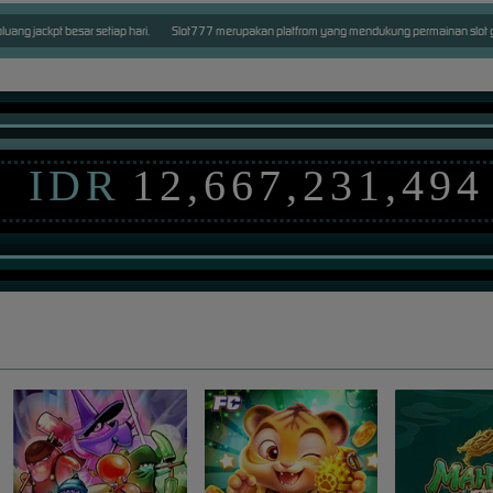
esar setiap hari.
Slot777 merupakan platfrom yang mendukung permainan slot gacor hari i
IDR
12,667,231,494