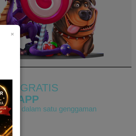
×
ASI GRATIS
AND APP
rmainan dalam satu genggaman
iland