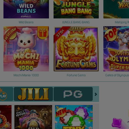
Wild Beans
JUNGLE BANG BANG
Mahjong 
Mochi Mania 1000
Fortune Gems
Gates of Olympus 