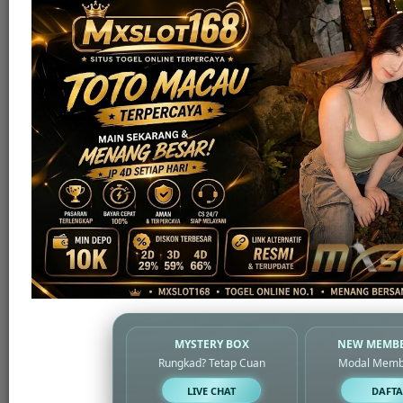
MYSTERY BOX
NEW MEMBE
Rungkad? Tetap Cuan
Modal Memb
Live Casino
LIVE CHAT
DAFTA