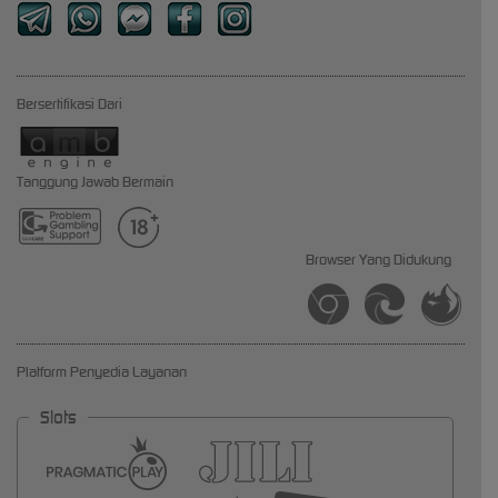
Bersertifikasi Dari
Tanggung Jawab Bermain
Browser Yang Didukung
Platform Penyedia Layanan
Slots