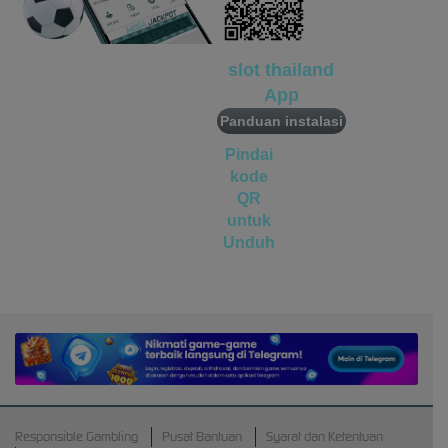
vs20fruitswx
miste****0
IDR
4,520,000.00
slot thailand
vs20olympx
App
Panduan instalasi
Pindai
kode
QR
untuk
Unduh
Android
APK
Responsible Gambling
Pusat Bantuan
Syarat dan Ketentuan