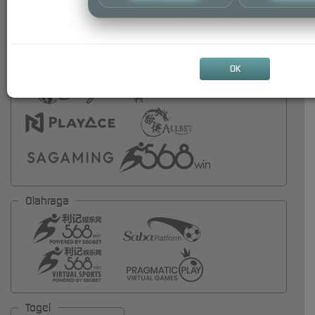
OK
Olahraga
Togel