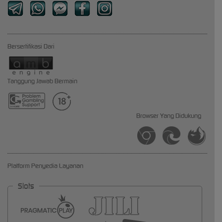
Bersertifikasi Dari
Tanggung Jawab Bermain
Browser Yang Didukung
Platform Penyedia Layanan
Slots