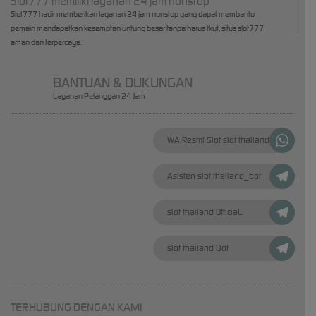
Slot777 memiliki layanan 24 jam nonstop
Slot777 hadir memberikan layanan 24 jam nonstop yang dapat membantu
pemain mendapatkan kesemptan untung besar tanpa harus tkut, situs slot777
aman dan terpercaya.
BANTUAN & DUKUNGAN
Layanan Pelanggan 24 Jam
WA Resmi Slot slot thailand
Asisten slot thailand_bot
slot thailand OfficiaL
slot thailand Bot
TERHUBUNG DENGAN KAMI