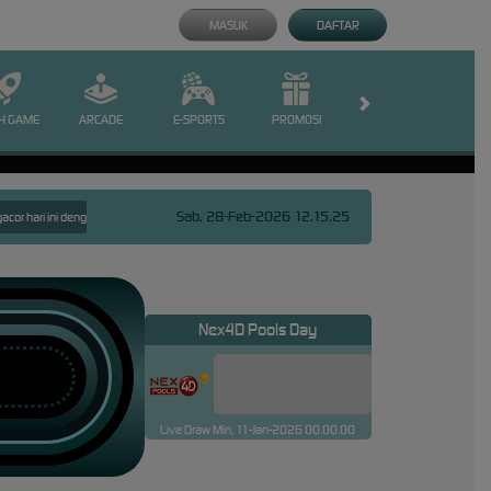
MASUK
DAFTAR
H GAME
ARCADE
E-SPORTS
PROMOSI
Sab, 28-Feb-2026 12.15.25
i ini dengan berbagai kemenangan besar setiap hari permain akan menemukan maxwin keseruan 
Nex4D Pools Day
Live Draw Min, 11-Jan-2026 00.00.00