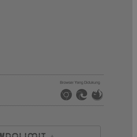
Browser Yang Didukung