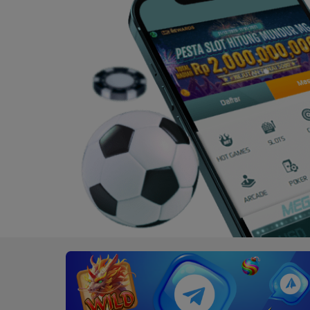
6,989,400.00
vswaysmahwblck
miste****0
IDR
6,784,500.00
vs20gatotx
be****7
IDR
6,724,500.00
vs20stararx
be****7
IDR
6,592,400.00
vs20fruitswx
sco****9
IDR
5,941,200.00
vs20fruitswx
miste****0
IDR
4,520,000.00
vs20olympx