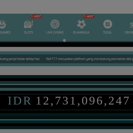
 GAMES
SLOTS
LIVE CASINO
OLAHRAGA
TOGEL
CRAS
pt besar setiap hari.
Slot777 merupakan platfrom yang mendukung permainan slot gacor har
IDR
12,731,096,247