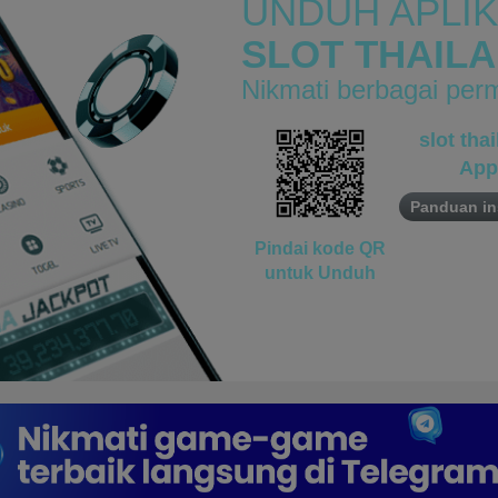
UNDUH APLIK
SLOT THAIL
Nikmati berbagai pe
slot tha
App
Panduan in
Pindai kode QR
untuk Unduh
Android APK