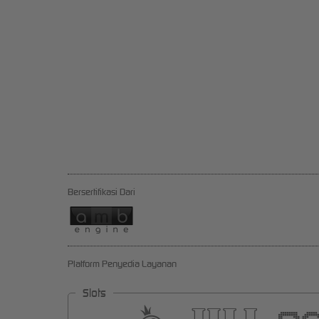
Bersertifikasi Dari
Platform Penyedia Layanan
Slots