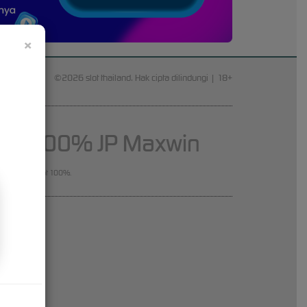
×
©2026 slot thailand. Hak cipta dilindungi | 18+
kurat 100% JP Maxwin
ot besar akurat 100%.