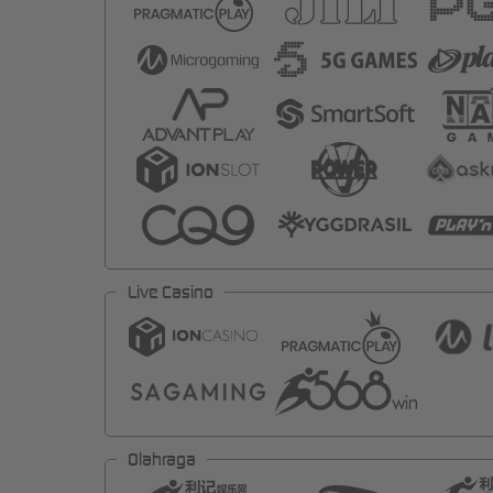
Live Casino
Olahraga