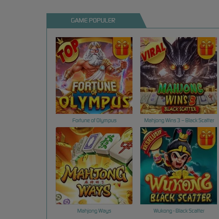
GAME POPULER
Fortune of Olympus
Mahjong Wins 3 – Black Scatter
Mahjong Ways
Wukong - Black Scatter