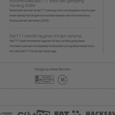
Rekomendasi slot777 resmi dan gampang
menang 2026
Kesemptan bermain di slot777 peluang untuk mendapatkan keuntungan
besar ssetiap hari dengan bonus besar-besaran dan informasi bonus
khusus pemain slot terbaru 2026.
Slot777 memiliki layanan 24 jam nonstop
Slot777 hadir memberikan layanan 24 jam nonstop yang dapat
membantu pemain mendapatkan kesemptan untung besar tanpa harus
tkut, situs slot777 aman dan terpercaya.
Tanggung Jawab Bermain