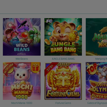
Wild Beans
JUNGLE BANG BANG
Mahjong 
Mochi Mania 1000
Fortune Gems
Gates of Olympus 