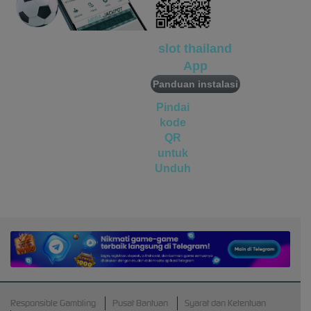
vs20fruitswx
miste****0
IDR
4,520,000.00
slot thailand
vs20olympx
App
Panduan instalasi
Pindai
kode
QR
untuk
Unduh
Android
APK
Responsible Gambling
Pusat Bantuan
Syarat dan Ketentuan