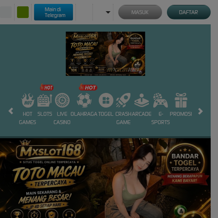
Main di
MASUK
DAFTAR
Telegram
HOT
SLOTS
LIVE
OLAHRAGA
TOGEL
CRASH
ARCADE
E-
PROMOSI
GAMES
CASINO
GAME
SPORTS