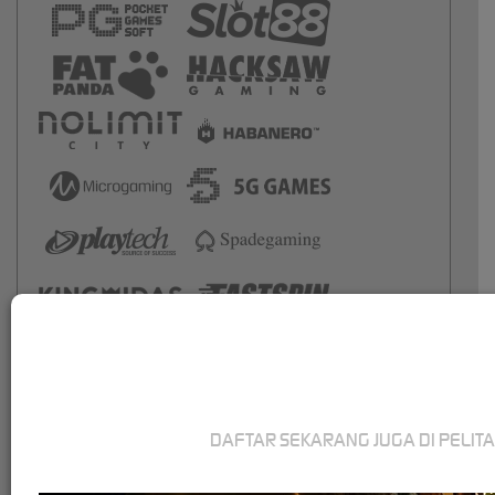
DAFTAR SEKARANG JUGA DI PELIT