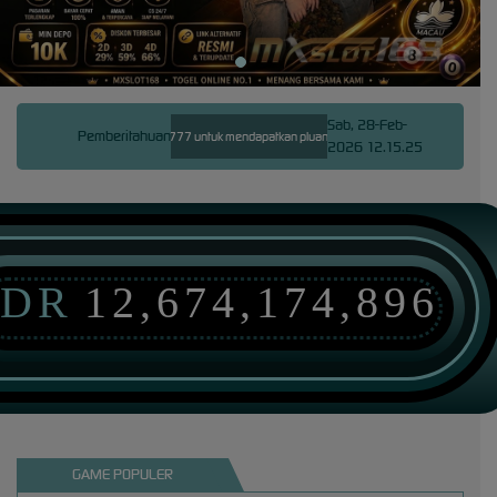
Sab, 28-Feb-
Pemberitahuan
di hadirkan provider slot777 untuk mendapatkan pluang jackpt besar setiap hari.
Slot777 m
2026 12.15.25
IDR
12,674,174,896
GAME POPULER