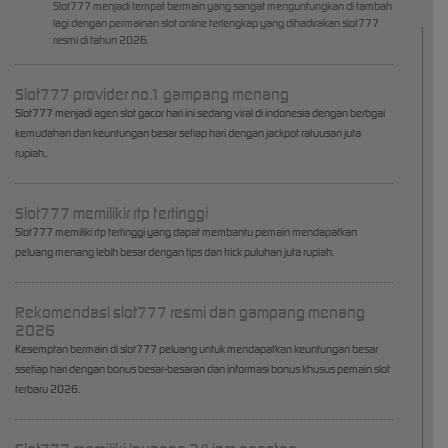
Slot777 menjadi tempat bermain yang sangat menguntungkan di tambah
lagi dengan permainan slot online terlengkap yang dihadirakan slot777
resmi di tahun 2026.
Slot777 provider no.1 gampang menang
Slot777 menjadi agen slot gacor hari ini sedang viral di indonesia dengan berbgai
kemudahan dan keuntungan besar setiap hari dengan jackpot ratuusan juta
rupiah,.
Slot777 memilikir rtp tertinggi
Slot777 memiliki rtp tertinggi yang dapat membantu pemain mendapatkan
peluang menang lebih besar dengan tips dan trick puluhan juta rupiah.
Rekomendasi slot777 resmi dan gampang menang
2026
Kesemptan bermain di slot777 peluang untuk mendapatkan keuntungan besar
ssetiap hari dengan bonus besar-besaran dan informasi bonus khusus pemain slot
terbaru 2026.