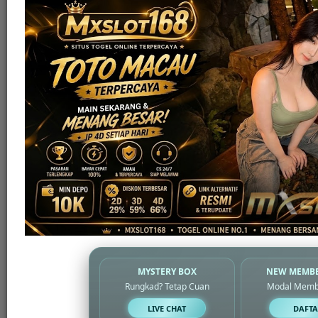
MYSTERY BOX
NEW MEMBE
Rungkad? Tetap Cuan
Modal Memb
Live Casino
LIVE CHAT
DAFTA